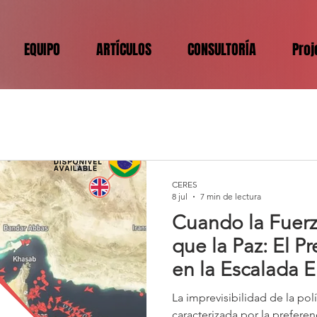
EQUIPO
ARTÍCULOS
CONSULTORÍA
Proj
CERES
8 jul
7 min de lectura
Cuando la Fuerz
que la Paz: El P
en la Escalada E
Israel e Irán
La imprevisibilidad de la polí
caracterizada por la preferen