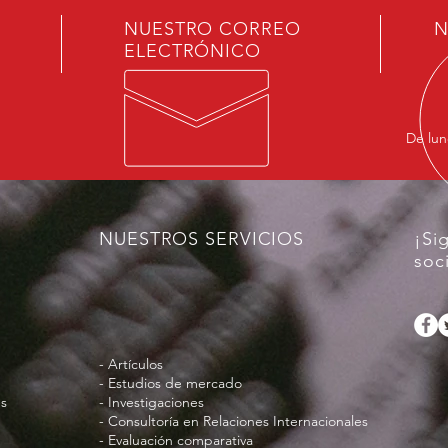
NUESTRO CORREO
N
ELECTRÓNICO
De lun
NUESTROS SERVICIOS
¡Si
soc
- Artículos
- Estudios de mercado
es
- Investigaciones
- Consultoría en Relaciones Internacionales
- Evaluación comparativa