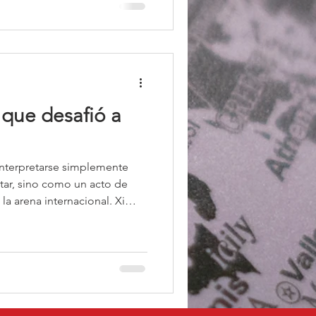
incluso para reducir los
arbono para los vehículos
r que desafió a
interpretarse simplemente
ar, sino como un acto de
la arena internacional. Xi
a reforzar tres mensajes
 histórica de China como
rra Mundial; (2) el avance
loca en posición de rivalizar
onsolidación de un eje de
desafían el orden