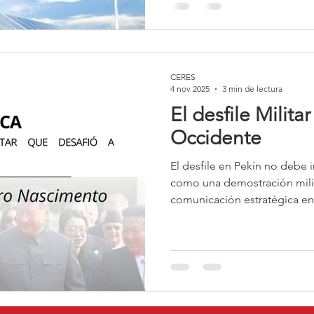
de comercio de emisiones, o 
objetivos de emisiones de c
nuevos.
CERES
4 nov 2025
3 min de lectura
El desfile Milita
Occidente
El desfile en Pekín no debe 
como una demostración milit
comunicación estratégica en 
Jinping utilizó el evento par
centrales: (1) la legitimidad
vencedora de la Segunda Gue
tecnológico-militar que la co
con Estados Unidos; (3) la c
cooperación con países que 