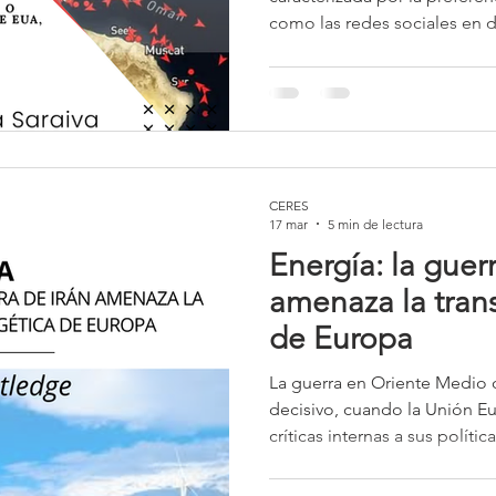
como las redes sociales en d
diplomáticas tradicionales, 
incertidumbre internacional.
meramente estilístico; repre
con los principios del liberal
propia tradición diplomática
CERES
17 mar
5 min de lectura
Energía: la guer
amenaza la trans
de Europa
La guerra en Oriente Medio
decisivo, cuando la Unión Eu
críticas internas a sus polític
en los llamamientos de gobie
sector para aumentar la pres