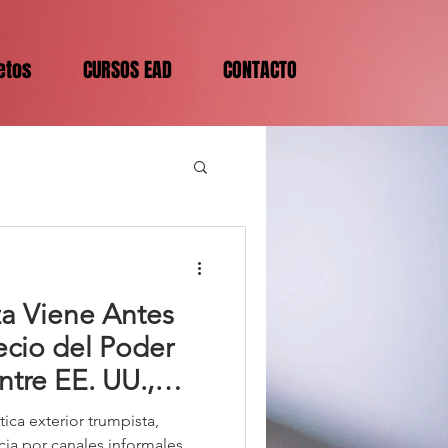
etos
CURSOS EAD
CONTACTO
a Viene Antes
recio del Poder
ntre EE. UU.,
tica exterior trumpista,
cia por canales informales