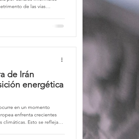
etrimento de las vías
agrava aún más la
 Este patrón no es
senta una ruptura profunda
ismo institucionalista y con la
 norteamericana.
ra de Irán
ición energética
 ocurre en un momento
ropea enfrenta crecientes
as climáticas. Esto se refleja
rnos nacionales y líderes del
ión sobre el sistema europeo