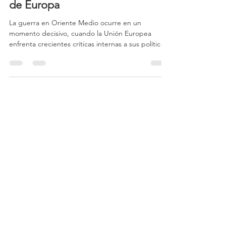
Energía: la guerra de Irán
amenaza la transición energética
de Europa
La guerra en Oriente Medio ocurre en un
momento decisivo, cuando la Unión Europea
enfrenta crecientes críticas internas a sus políticas
climáticas. Esto se refleja en los llamamientos de
gobiernos nacionales y líderes del sector para
aumentar la presión sobre el sistema europeo de
comercio de emisiones, o incluso para reducir los
objetivos de emisiones de carbono para los
vehículos nuevos.