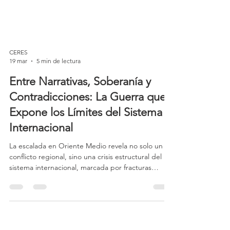
CERES
19 mar
5 min de lectura
Entre Narrativas, Soberanía y
Contradicciones: La Guerra que
Expone los Límites del Sistema
Internacional
La escalada en Oriente Medio revela no solo un
conflicto regional, sino una crisis estructural del
sistema internacional, marcada por fracturas
internas en Estados Unidos, divergencias
estratégicas en Europa, contradicciones
económicas y el debilitamiento del Derecho
Internacional, evidenciando que el poder y los