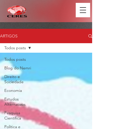
ARTIGOS
Todos posts
Todos posts
Blog do Nemri
Direito e
Sociedade
Economia
Estudos
Alternativos
Pesquisa
Científica
Política e