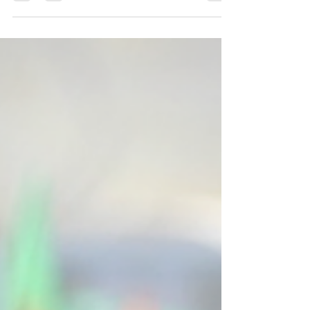
casas assombradas, demônios, criaturas
monstruosas e forças sobrenaturais que desafiam
a compreensão humana. Durante décadas, essas
figuras ocuparam posição central no imaginário
coletivo, representando aquilo que era
desconhecido, inexplicável e, por isso mesmo,
assustador. Entretanto, ao observar a produção
cinematográfica recente, percebe-se uma
transformação significativa na natureza do medo.