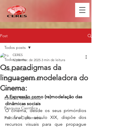
Post
Todos posts
CERES
Todos posts
12 de mar. de 2025
3 min de leitura
Os paradigmas da
Blog do Nemri
linguagem modeladora do
Direito e Sociedade
Cinema:
Economia
A Expressão como (re)modelação das 
Estudos Alternativos
dinâmicas sociais
Pesquisa Científica
O cinema, desde os seus primórdios 
no final do século XIX, dispõe dos 
Política e Diplomacia
recursos visuais para que propague 