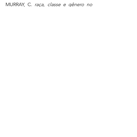
MURRAY, C. 
raça, classe e gênero no 
Cinema
. Routledge, 2006.
centro de estudos das relações Internacionais
Geopolítica
CERESRI
CERES
Internacionalista
democracia
Brasil
política
Aline Batista dos Santos Silva
Sociedade
Cultura
Sociedade do espetáculo
Estudos Alternativos
Direito e Sociedade
Ver tudo
Posts recentes