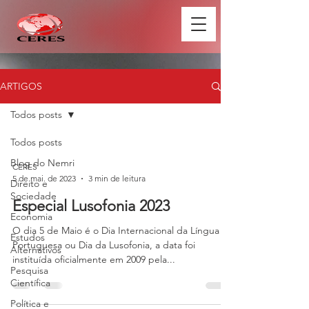
ARTIGOS
Todos posts
Todos posts
Blog do Nemri
CERES
5 de mai. de 2023
3 min de leitura
Direito e
Sociedade
Especial Lusofonia 2023
Economia
O dia 5 de Maio é o Dia Internacional da Língua
Estudos
Portuguesa ou Dia da Lusofonia, a data foi
Alternativos
instituída oficialmente em 2009 pela...
Pesquisa
Científica
Política e