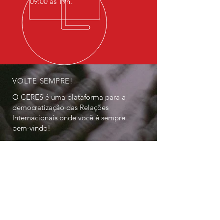
09:00 às 19h.
VOLTE SEMPRE!
O CERES é uma plataforma para a
democratização das Relações
Internacionais onde você é sempre
bem-vindo!
NOSSOS SERVIÇOS
- Artigos
- Estudos de Mercado
- Pesquisas
- Consultoria em Relações
Internacionais