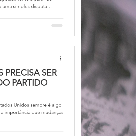
e uma simples disputa
ata-se de uma expressão
das dinâmicas do capitalismo
crise prolongada de
 controle sobre cadeias
 PRECISA SER
DO PARTIDO
Estados Unidos sempre é algo
a importância que mudanças