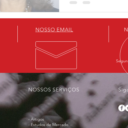
NOSSO EMAIL
N
Segund
NOSSOS SERVIÇOS
Sig
- Artigos
- Estudos de Mercado