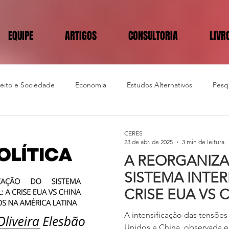
EQUIPE
ARTIGOS
CONSULTORIA
LIVR
reito e Sociedade
Economia
Estudos Alternativos
Pesqu
CERES
23 de abr. de 2025
3 min de leitura
A REORGANIZ
SISTEMA INTE
CRISE EUA VS 
IMPACTOS NA 
A intensificação das tensões
LATINA
Unidos e China, observada e