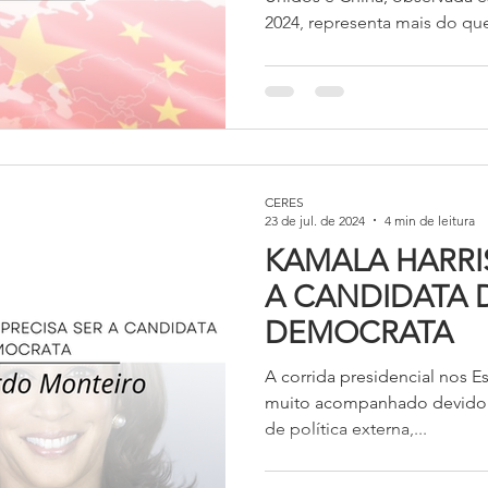
2024, representa mais do qu
tarifária entre potências. Tr
concreta da reconfiguração 
global, no contexto de uma 
hegemonia e de disputas por
produtivas estratégicas.
CERES
23 de jul. de 2024
4 min de leitura
KAMALA HARRIS
A CANDIDATA 
DEMOCRATA
A corrida presidencial nos 
muito acompanhado devido 
de política externa,...