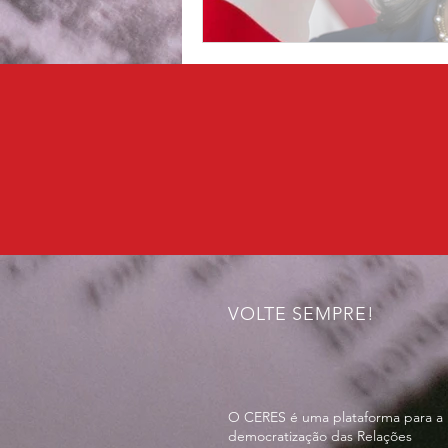
VOLTE SEMPRE!
O CERES é uma plataforma para a
democratização das Relações