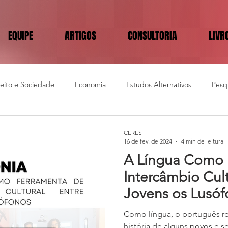
EQUIPE
ARTIGOS
CONSULTORIA
LIVR
reito e Sociedade
Economia
Estudos Alternativos
Pesqu
CERES
16 de fev. de 2024
4 min de leitura
A Língua Como 
Intercâmbio Cult
Jovens os Lusó
Como língua, o português re
história de alguns povos e