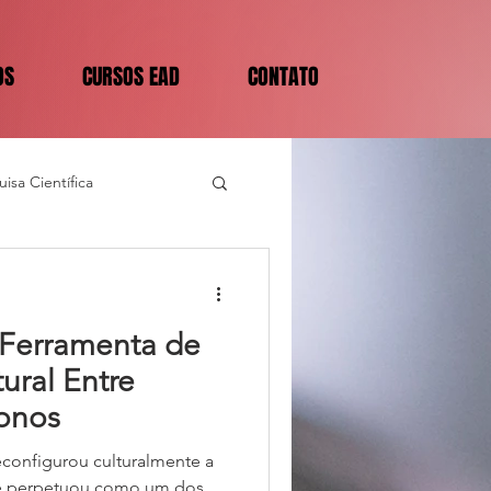
OS
CURSOS EAD
CONTATO
isa Científica
Ferramenta de
ural Entre
fonos
configurou culturalmente a
 se perpetuou como um dos