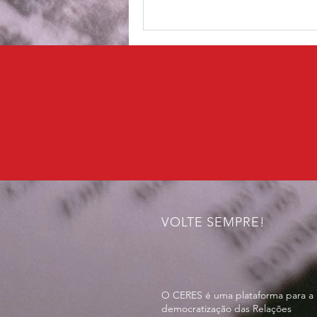
VOLTE SEMPRE!
O CERES é uma plataforma para a
democratização das Relações