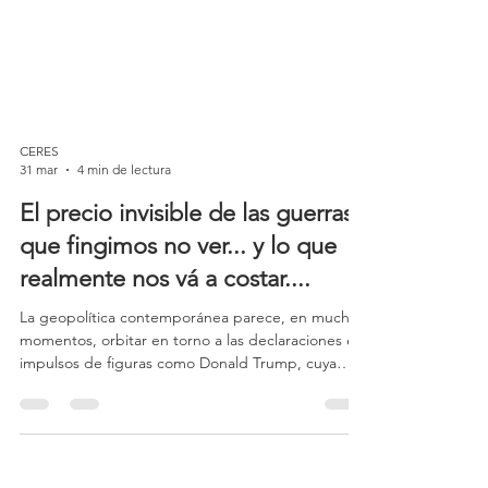
CERES
31 mar
4 min de lectura
El precio invisible de las guerras
que fingimos no ver... y lo que
realmente nos vá a costar....
La geopolítica contemporánea parece, en muchos
momentos, orbitar en torno a las declaraciones e
impulsos de figuras como Donald Trump, cuya
relación con la previsibilidad institucional siempre
ha sido, como mínimo, frágil. Cuando decisiones