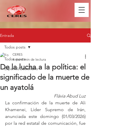
Entrada
Todos posts
CERES
Todos posts
4 mar
6 min de lectura
De la lucha a la política: el
Español/Castellano
significado de la muerte de
un ayatolá
Flávia Abud Luz
La confirmación de la muerte de Ali 
Khamenei, Líder Supremo de Irán, 
anunciada este domingo (01/03/2026) 
por la red estatal de comunicación, fue 