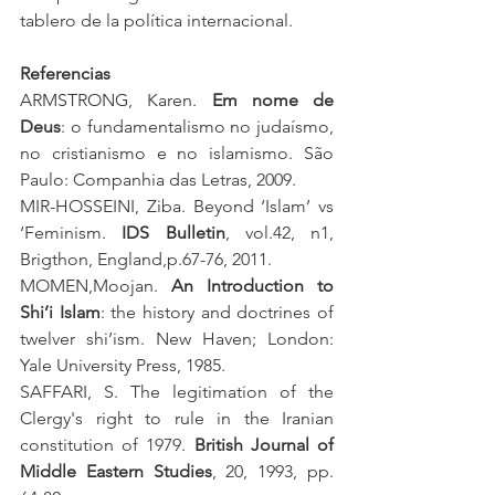
tablero de la política internacional.
Referencias
ARMSTRONG, Karen. 
Em nome de 
Deus
: o fundamentalismo no judaísmo, 
no cristianismo e no islamismo. São 
Paulo: Companhia das Letras, 2009.
MIR-HOSSEINI, Ziba. Beyond ‘Islam’ vs 
‘Feminism. 
IDS Bulletin
, vol.42, n1, 
Brigthon, England,p.67-76, 2011.
MOMEN,Moojan. 
An Introduction to 
Shi’i Islam
: the history and doctrines of 
twelver shi’ism. New Haven; London: 
Yale University Press, 1985.
SAFFARI, S. The legitimation of the 
Clergy's right to rule in the Iranian 
constitution of 1979. 
British Journal of 
Middle Eastern Studies
, 20, 1993, pp. 