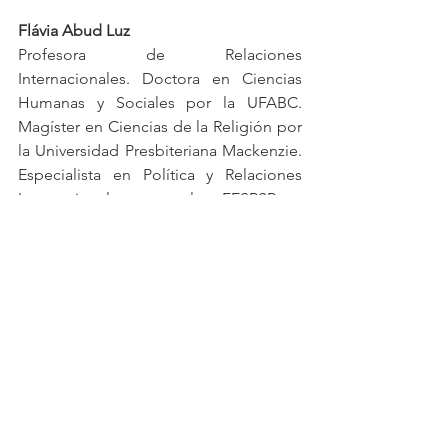
Flávia Abud Luz
Profesora de Relaciones 
Internacionales. Doctora en Ciencias 
Humanas y Sociales por la UFABC. 
Magíster en Ciencias de la Religión por 
la Universidad Presbiteriana Mackenzie. 
Especialista en Política y Relaciones 
Internacionales por la FESPSP y 
Licenciada en Relaciones 
Internacionales por la FAAP.
Áreas de interés: teorías poscoloniales, 
relaciones sociales de género, 
derechos humanos y movimientos de 
mujeres, conflictos internacionales, 
política y religión, especialmente temas 
vinculados a Oriente Medio (subáreas 
Levante y Golfo Pérsico) y política 
doméstica libanesa.