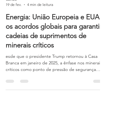
CERES
19 de fev.
4 min de leitura
Energia: União Europeia e EUA e
os acordos globais para garantir
cadeias de suprimentos de
minerais críticos
esde que o presidente Trump retornou à Casa
Branca em janeiro de 2025, a ênfase nos minerais
críticos como ponto de pressão de segurança
nacional cresceu exponencialmente. Houve várias
iniciativas da Casa Branca e legislativas destinadas
a fortalecer a segurança econômica e nacional dos
EUA nessa área – animadas pelos lemas de
desregulamentação, investimento e
financiamento.