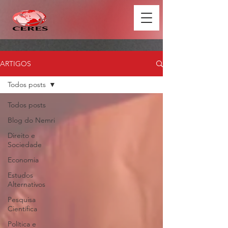
ARTIGOS
Todos posts
Todos posts
Blog do Nemri
Direito e
Sociedade
Economia
Estudos
Alternativos
Pesquisa
Científica
Política e