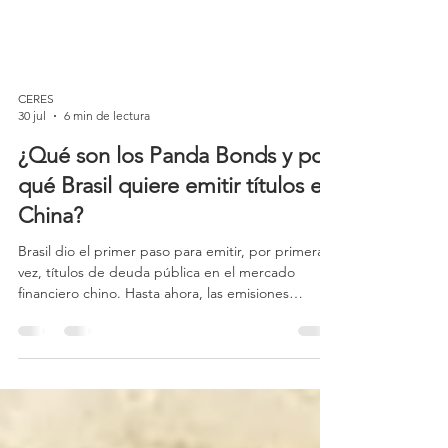
CERES
30 jul
6 min de lectura
¿Qué son los Panda Bonds y por
qué Brasil quiere emitir títulos en
China?
Brasil dio el primer paso para emitir, por primera
vez, títulos de deuda pública en el mercado
financiero chino. Hasta ahora, las emisiones
brasileñas en el exterior se han concentrado
principalmente en dólares estadounidenses y, más
recientemente, en euros. Ahora, el gobierno
pretende acceder directamente al mercado de
capitales chino y captar recursos en yuanes, la
moneda de China.