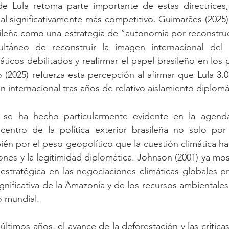
e Lula retoma parte importante de estas directrices
al significativamente más competitivo. Guimarães (2025) d
asileña como una estrategia de “autonomía por reconstru
ltáneo de reconstruir la imagen internacional del p
icos debilitados y reafirmar el papel brasileño en los p
ro (2025) refuerza esta percepción al afirmar que Lula 3.
ón internacional tras años de relativo aislamiento diplomá
n se ha hecho particularmente evidente en la agenda
centro de la política exterior brasileña no solo por 
ién por el peso geopolítico que la cuestión climática ha 
ones y la legitimidad diplomática. Johnson (2001) ya mos
estratégica en las negociaciones climáticas globales p
gnificativa de la Amazonía y de los recursos ambientales
co mundial.
ltimos años, el avance de la deforestación y las críticas