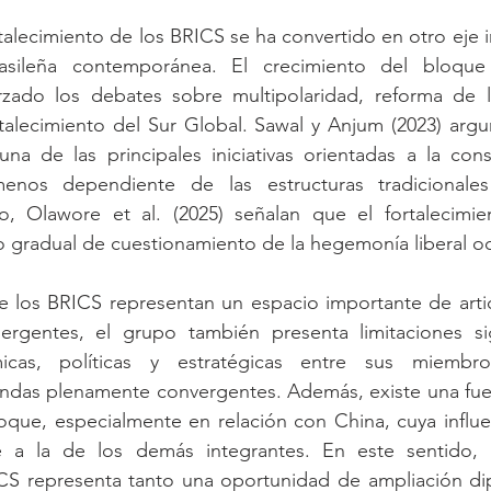
rtalecimiento de los BRICS se ha convertido en otro eje i
brasileña contemporánea. El crecimiento del bloque
zado los debates sobre multipolaridad, reforma de las
rtalecimiento del Sur Global. Sawal y Anjum (2023) arg
na de las principales iniciativas orientadas a la cons
enos dependiente de las estructuras tradicionales 
, Olawore et al. (2025) señalan que el fortalecimie
 gradual de cuestionamiento de la hegemonía liberal oc
 los BRICS representan un espacio importante de articu
rgentes, el grupo también presenta limitaciones signi
icas, políticas y estratégicas entre sus miembros 
ndas plenamente convergentes. Además, existe una fuert
oque, especialmente en relación con China, cuya influe
 a la de los demás integrantes. En este sentido, la
ICS representa tanto una oportunidad de ampliación di