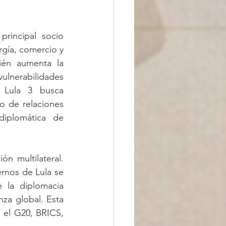
rincipal socio 
rgía, comercio y 
ién aumenta la 
ulnerabilidades 
 Lula 3 busca 
o de relaciones 
iplomática de 
n multilateral. 
rnos de Lula se 
e la diplomacia 
za global. Esta 
 el G20, BRICS, 