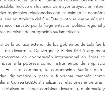
nte reconocer que el liderazgo regional brasileño nu
table. Incluso en los años de mayor proyección internac
ncias regionales relacionadas con las asimetrías económic
sileña en América del Sur. Este punto se vuelve aún más
neo, marcado por la fragmentación política regional y l
mos efectivos de integración sudamericana.
l de la política exterior de los gobiernos de Lula fue l
a de desarrollo. Dauvergne y Farias (2012) argument
programas de cooperación internacional en áreas com
ombate a la pobreza como instrumentos de ampliación
nal. En este contexto, la cooperación Sur-Sur dejó 
idad diplomática y pasó a funcionar también como 
ileña. Corrêa (2020), al analizar las relaciones entre Bras
niciativas buscaban combinar desarrollo, diplomacia y 
.