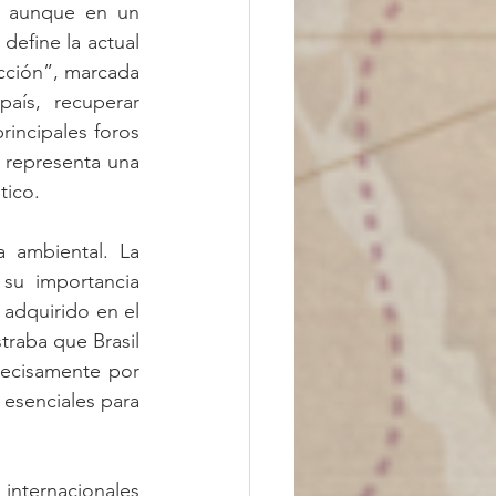
, aunque en un 
efine la actual 
cción”, marcada 
aís, recuperar 
rincipales foros 
0 representa una 
tico.
 ambiental. La 
su importancia 
adquirido en el 
traba que Brasil 
recisamente por 
 esenciales para 
 internacionales 