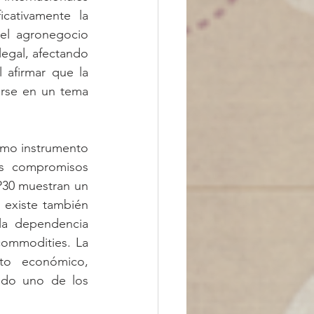
cativamente la 
el agronegocio 
egal, afectando 
afirmar que la 
rse en un tema 
omo instrumento 
os compromisos 
P30 muestran un 
 existe también 
la dependencia 
ommodities. La 
nto económico, 
ndo uno de los 