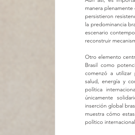
Aun así, es importa
manera plenamente es
persistieron resiste
la predominancia bra
escenario contemporá
reconstruir mecanis
Otro elemento centra
Brasil como potenci
comenzó a utilizar 
salud, energía y c
política internacio
únicamente solidar
inserción global bras
muestra cómo estas i
político internacional