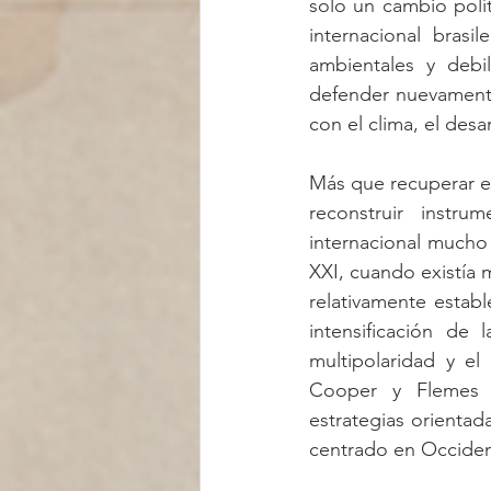
solo un cambio polít
internacional brasi
ambientales y debil
defender nuevamente
con el clima, el desa
Más que recuperar el 
reconstruir instru
internacional mucho 
XXI, cuando existía
relativamente estable
intensificación de 
multipolaridad y el
Cooper y Flemes (
estrategias orientad
centrado en Occiden