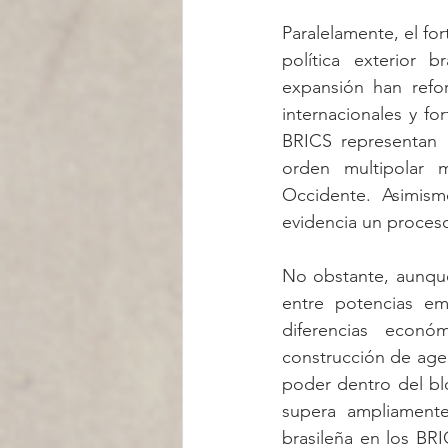
Paralelamente, el fo
política exterior 
expansión han refor
internacionales y fo
BRICS representan u
orden multipolar m
Occidente. Asimismo
evidencia un proceso
No obstante, aunque
entre potencias eme
diferencias económ
construcción de age
poder dentro del bl
supera ampliamente
brasileña en los BR