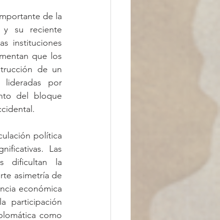
mportante de la 
 y su reciente 
 instituciones 
umentan que los 
trucción de un 
lideradas por 
nto del bloque 
cidental.
lación política 
ficativas. Las 
dificultan la 
e asimetría de 
ncia económica 
 participación 
plomática como 