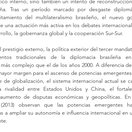
ico interno, sino también un intento de reconstrucción 
leña. Tras un período marcado por desgaste diplomát
itamiento del multilateralismo brasileño, el nuevo g
 una actuación más activa en los debates internacional
rrollo, la gobernanza global y la cooperación Sur-Sur.
prestigio externo, la política exterior del tercer manda
mentos tradicionales de la diplomacia brasileña en
más complejo que el de los años 2000. A diferencia del i
 mayor margen para el ascenso de potencias emergentes 
 de globalización, el sistema internacional actual se ca
la rivalidad entre Estados Unidos y China, el fortale
 aumento de disputas económicas y geopolíticas. En 
2013) observan que las potencias emergentes han
as a ampliar su autonomía e influencia internacional en
te.