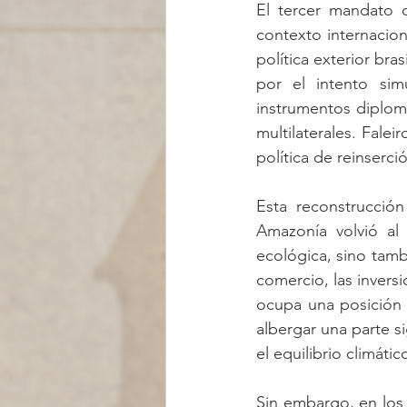
El tercer mandato d
contexto internacion
política exterior br
por el intento simu
instrumentos diplomát
multilaterales. Falei
política de reinserci
Esta reconstrucció
Amazonía volvió al 
ecológica, sino tamb
comercio, las inversi
ocupa una posición 
albergar una parte si
el equilibrio climáti
Sin embargo, en los ú