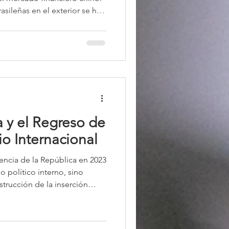
asileñas en el exterior se han
 en dólares estadounidenses
os. Ahora, el gobierno
te al mercado de capitales
uanes, la moneda de China.
a y el Regreso de
io Internacional
 político interno, sino
trucción de la inserción
s un período marcado por
ones ambientales y
ralismo brasileño, el nuevo