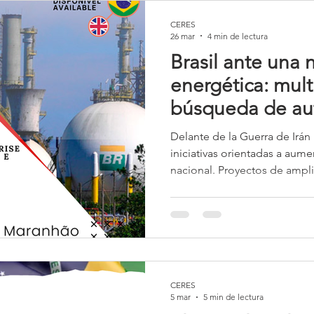
CERES
26 mar
4 min de lectura
Brasil ante una n
energética: mult
búsqueda de a
Delante de la Guerra de Irán 
iniciativas orientadas a aum
nacional. Proyectos de ampl
refinación —como la expansi
Lima— buscan incrementar l
diésel, con el objetivo de re
país ante posibles crisis in
petrolero.
CERES
5 mar
5 min de lectura