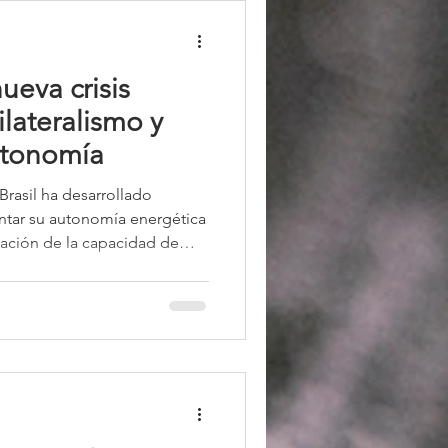
ueva crisis
ilateralismo y
utonomía
Brasil ha desarrollado
entar su autonomía energética
iación de la capacidad de
ón de la Refinería Abreu e
a producción interna de
ducir la vulnerabilidad del
ternacionales del mercado