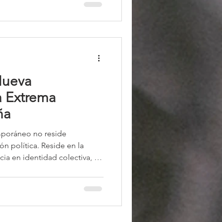
uevamente una actuación
ternacionales relacionados
a gobernanza global y la
Nueva
a Extrema
ña
emporáneo no reside
ón política. Reside en la
cia en identidad colectiva, de
moral y del ridículo en
lsonarismo más radical dejó
iento político, se convirtió
cado por la estetización de
ón de la estupidez.