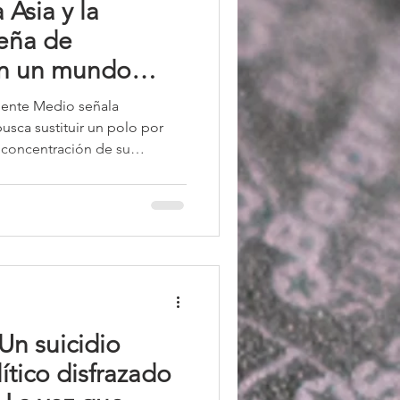
 Asia y la
leña de
 en un mundo
riente Medio señala
usca sustituir un polo por
a concentración de su
ocos socios, ampliando sus
mática, comercial y
cterística recurrente de la
o de Lula. En este sentido, la
a fórmula para mitigar riesgos
Un suicidio
tico disfrazado