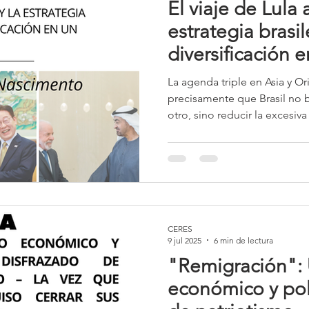
El viaje de Lula a
estrategia brasi
diversificación
multipolar
La agenda triple en Asia y O
precisamente que Brasil no b
otro, sino reducir la excesiv
inserción internacional en p
márgenes de maniobra diplo
tecnológica. Esta es una cara
política exterior del gobiern
diversificación constituye un
sistémicos.
CERES
9 jul 2025
6 min de lectura
"Remigración": 
económico y polí