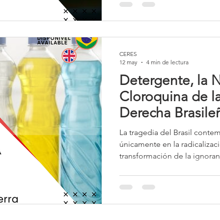
gobierno pasó a defender n
más activa en los debates in
con el clima, el desarrollo, l
CERES
12 may
4 min de lectura
Detergente, la 
Cloroquina de l
Derecha Brasile
La tragedia del Brasil cont
únicamente en la radicalizaci
transformación de la ignoran
la violencia verbal en virtud 
plataforma ideológica. El bo
de ser simplemente un movim
en un fenómeno cultural mar
la brutalidad y la glorificaci