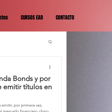
etos
CURSOS EAD
CONTACTO
nda Bonds y por
 emitir títulos en
 emitir, por primera vez,
el mercado financiero chino.