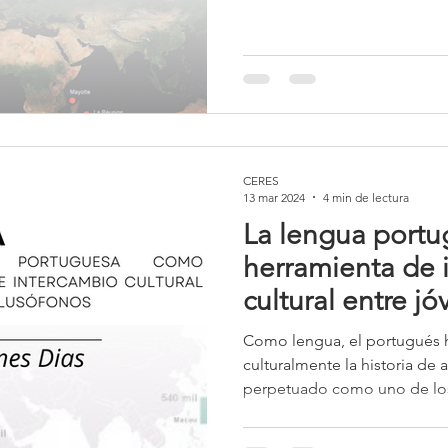
departamentos y colectivida
Caledonia. Los más poblados
Guayana Francesa y Reunión,
departamento desde 1946 y d
cuatro regiones, llamadas a 
reúnen en conjunto una pobl
CERES
13 mar 2024
4 min de lectura
La lengua port
herramienta de 
cultural entre j
Como lengua, el portugués 
culturalmente la historia de
perpetuado como uno de los 