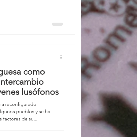
des de ultramar y en Nueva
 son Guadalupe, Martinica,
 que tienen el estatus de
e región desde 1982. Estas
veces antiguas colonias,
ación de 1,9 millones de pe
uguesa como
intercambio
óvenes lusófonos
ha reconfigurado
 algunos pueblos y se ha
factores de su...