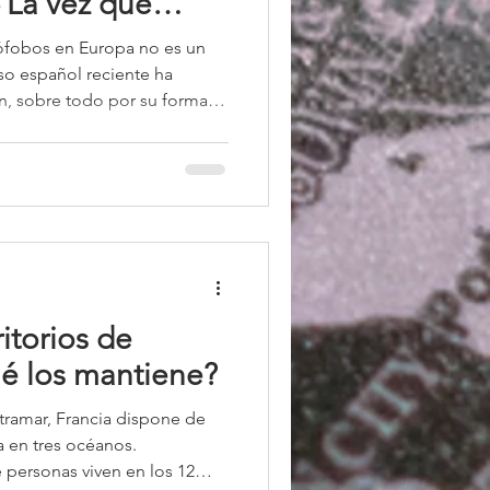
 La vez que
rar sus
ófobos en Europa no es un
o español reciente ha
n, sobre todo por su forma
ntradictoria con los
crático y del sistema
La propuesta de
r sectores de la extrema
lmente el partido VOX y
s del Partido Popular –
la
ritorios de
ué los mantiene?
ultramar, Francia dispone de
a en tres océanos.
 personas viven en los 12