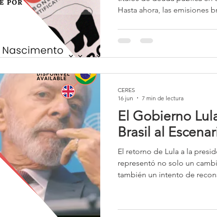
Hasta ahora, las emisiones br
concentrado principalmente
y, más recientemente, en eur
pretende acceder directamen
chino y captar recursos en y
CERES
16 jun
7 min de lectura
El Gobierno Lul
Brasil al Escenar
El retorno de Lula a la presidencia de la República en 2023
representó no solo un cambio
también un intento de recons
internacional brasileña. Tra
desgaste diplomático, tensi
debilitamiento del multilate