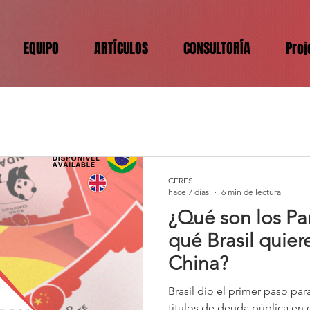
EQUIPO
ARTÍCULOS
CONSULTORÍA
Proj
CERES
hace 7 días
6 min de lectura
¿Qué son los Pa
qué Brasil quiere
China?
Brasil dio el primer paso para
títulos de deuda pública en 