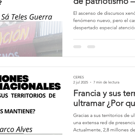
de patriotismo –
España quiso cer
El ascenso de discursos xen
fronteras...
fenómeno nuevo, pero el cas
despertado especial atenció
particularmente agresiva y co
fundamentos del orden demo
productivo contemporáneo. 
“remigración”, defendida po
derecha española – principa
segmentos más conservadore
CERES
consiste, esencialmente, en 
2 jul 2025
7 min de lectura
Francia y sus ter
ultramar ¿Por q
Gracias a sus territorios de 
una extensa red de presenci
Actualmente, 2,8 millones de