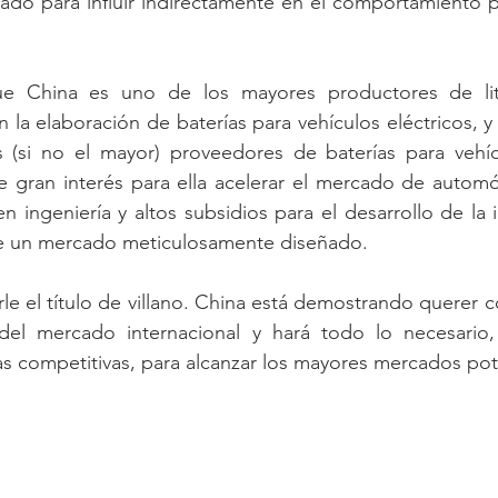
do para influir indirectamente en el comportamiento po
e China es uno de los mayores productores de litio
n la elaboración de baterías para vehículos eléctricos, y
(si no el mayor) proveedores de baterías para vehícul
gran interés para ella acelerar el mercado de automóvi
 ingeniería y altos subsidios para el desarrollo de la i
ue un mercado meticulosamente diseñado.
irle el título de villano. China está demostrando querer c
el mercado internacional y hará todo lo necesario, 
jas competitivas, para alcanzar los mayores mercados pot