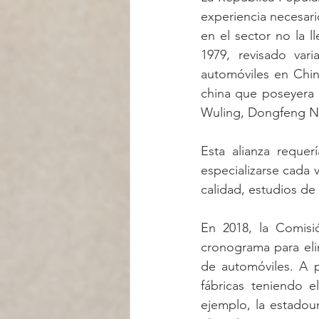
experiencia necesario
en el sector no la l
1979, revisado vari
automóviles en Chin
china que poseyera 
Wuling, Dongfeng Ni
Esta alianza requer
especializarse cada v
calidad, estudios de
En 2018, la Comisi
cronograma para elim
de automóviles. A p
fábricas teniendo 
ejemplo, la estadou