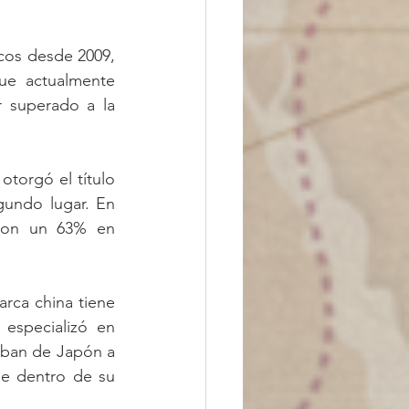
cos desde 2009, 
ue actualmente 
 superado a la 
torgó el título 
undo lugar. En 
ron un 63% en 
rca china tiene 
especializó en 
aban de Japón a 
e dentro de su 