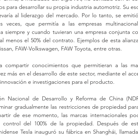
s para desarrollar su propia industria automotriz. Su es
levaría al liderazgo del mercado. Por lo tanto, se emiti
as veces, que permitía a las empresas multinacionale
a siempre y cuando tuvieran una empresa conjunta co
al menos el 50% del contrato. Ejemplos de esta alian
ssan, FAW-Volkswagen, FAW Toyota, entre otras.
ía compartir conocimientos que permitieran a las mar
ez más en el desarrollo de este sector, mediante el acce
 innovación e investigaciones para el producto.
ón Nacional de Desarrollo y Reforma de China (NDR
inar gradualmente las restricciones de propiedad para 
artir de ese momento, las marcas internacionales podr
el control del 100% de la propiedad. Después de est
nidense Tesla inauguró su fábrica en Shanghái, llamada