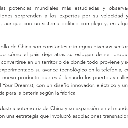
s potencias mundiales más estudiadas y observadas
isiones sorprenden a los expertos por su velocidad y 
as, aunque con un sistema político complejo y, en alg
rollo de China son constantes e integran diversos secto
do cómo el país deja atrás su eslogan de ser produc
a convertirse en un territorio de donde todo proviene y s
experimentado su avance tecnológico en la telefonía, co
nuevo producto que está llenando los puertos y calles 
 Your Dreams), con un diseño innovador, eléctrico y una l
a para la batería según la fábrica.
industria automotriz de China y su expansión en el mund
n una estrategia que involucró asociaciones transnacio