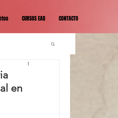
etos
CURSOS EAD
CONTACTO
ia
al en