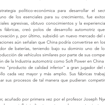
trategia político-económica para desarrollar el sec
o de los esenciales para su crecimiento, fue exitos
iales agresivas, obtuvo conocimientos y la experiencia
s fábricas, creó polos de desarrollo automotriz que
nnovación y, por último, subsidió un nuevo mercado del cu
igaciones aún señalan que China podría convertirse en lo
dor de baterías, teniendo bajo su dominio uno de l
roducción de vehículos similares por parte de sus compe
ión de la Industria automotriz como Soft Power en China
o "producto de calidad inferior" a gran jugador del 
llo cada vez mayor y más amplio. Sus fábricas trabaj
nar sus procesos de tal manera que pudieran competir
r, acuñado por primera vez por el profesor Joseph Nye, 