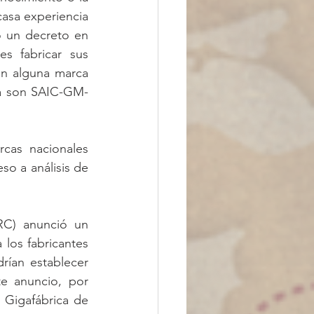
casa experiencia 
ó un decreto en 
s fabricar sus 
n alguna marca 
za son SAIC-GM-
cas nacionales 
so a análisis de 
C) anunció un 
los fabricantes 
ían establecer 
e anuncio, por 
 Gigafábrica de 