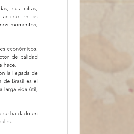
, sus cifras, 
acierto en las 
unos momentos, 
res económicos. 
tor de calidad 
e hace.
n la llegada de 
de Brasil es el 
arga vida útil, 
o se ha dado en 
nales.