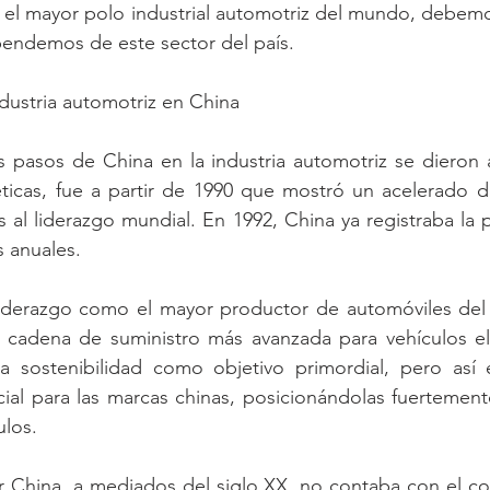
 el mayor polo industrial automotriz del mundo, debemo
endemos de este sector del país.
ndustria automotriz en China
 pasos de China en la industria automotriz se dieron a
éticas, fue a partir de 1990 que mostró un acelerado de
s al liderazgo mundial. En 1992, China ya registraba la 
 anuales.
liderazgo como el mayor productor de automóviles del 
a cadena de suministro más avanzada para vehículos elé
a sostenibilidad como objetivo primordial, pero así
ial para las marcas chinas, posicionándolas fuertement
ulos.
r China, a mediados del siglo XX, no contaba con el co