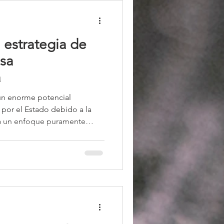
 estrategia de
esa
a
un enorme potencial
por el Estado debido a la
y a un enfoque puramente
encias como India e Israel
 para impulsar la economía,
internacional, Francia
o altamente cualificado de
tual radica en convertir esta
estructura global d