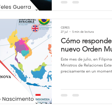
tecnológicas del siglo XX
CERES
27 jul
5 min de lectura
Cómo responde 
nuevo Orden Mu
Este mes de julio, en Filipina
Ministros de Relaciones Exte
precisamente en un momento
presiones simultáneas derivad
Estados Unidos y China, del
Rusia a la región, de los im
guerra que involucra a Irán y
China Meridional.