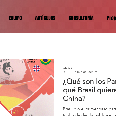
EQUIPO
ARTÍCULOS
CONSULTORÍA
Proj
CERES
30 jul
6 min de lectura
¿Qué son los Pa
qué Brasil quiere
China?
Brasil dio el primer paso para
títulos de deuda pública en 