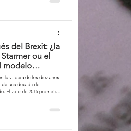
s del Brexit: ¿la
 Starmer ou el
l modelo
n la víspera de los diez años
ax de una década de
do. El voto de 2016 prometía
jo el lema “Take Back
, aunque el país recuperó su
nce es ambiguo, con impactos
líticos. La caída de Starmer
ón que aún busca su identidad