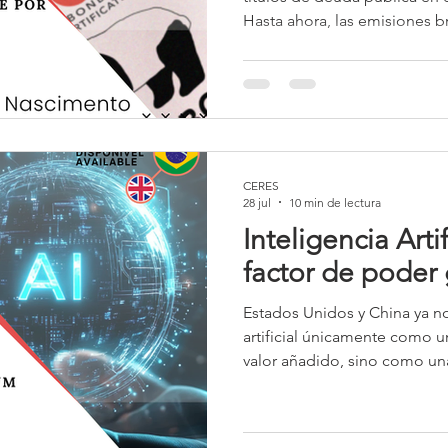
Hasta ahora, las emisiones br
concentrado principalmente
y, más recientemente, en eur
pretende acceder directamen
chino y captar recursos en y
CERES
28 jul
10 min de lectura
Inteligencia Arti
factor de poder 
Estados Unidos y China ya no
artificial únicamente como 
valor añadido, sino como un
nacional, competitividad indu
geopolítico. La carrera por 
se parece cada vez más a la