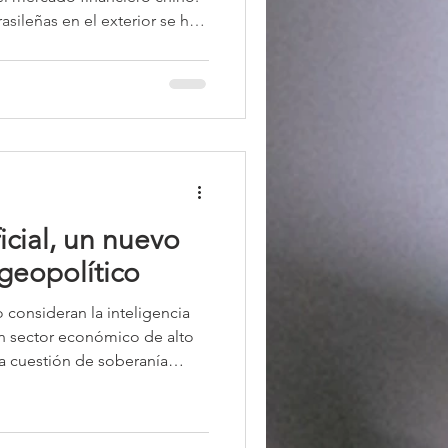
asileñas en el exterior se han
 en dólares estadounidenses
os. Ahora, el gobierno
te al mercado de capitales
uanes, la moneda de China.
ficial, un nuevo
geopolítico
 consideran la inteligencia
un sector económico de alto
a cuestión de soberanía
strial, seguridad y liderazgo
el dominio de los algoritmos
s grandes competiciones