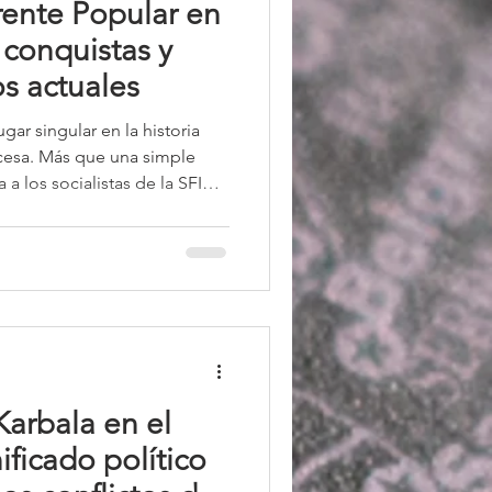
rente Popular en
 conquistas y
s actuales
gar singular en la historia
rancesa. Más que una simple
 a los socialistas de la SFIO,
cales en torno a Léon Blum,
tura histórica en el que las
 un pleno reconocimiento
s meses, entre 1936 y 1938, el
e forma duradera las
Karbala en el
nificado político