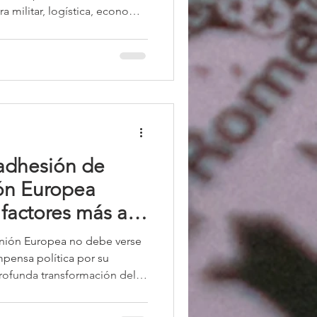
a militar, logística, economía
no de Minsk sigue evitando
l combate, este
es conjuntas fortalece
zo bélico de Moscú. Los
en que el país se está
apel aún más activo en el
 adhesión de
ión Europea
 factores más allá
 Unión Europea no debe verse
ensa política por su
profunda transformación del
a adhesión ucraniana podrá
las amenazas geopolíticas del