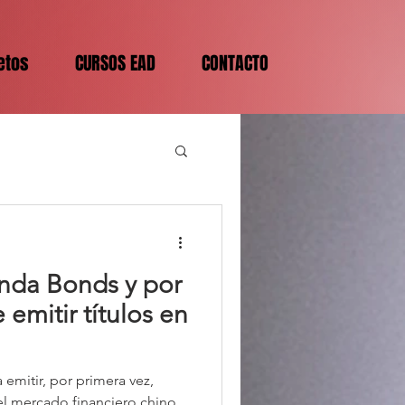
etos
CURSOS EAD
CONTACTO
nda Bonds y por
 emitir títulos en
 emitir, por primera vez,
el mercado financiero chino.