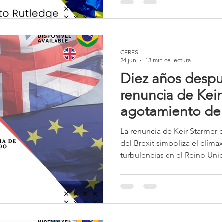
siglo XXI,
CERES
24 jun
13 min de lectura
Diez años despué
renuncia de Keir
agotamiento de
británico?
La renuncia de Keir Starmer e
del Brexit simboliza el clím
turbulencias en el Reino Uni
soberanía y renacimiento ba
Control”. Diez años después
autonomía jurídica, el bala
económicos, sociales y geopo
refleja la crisis de una naci