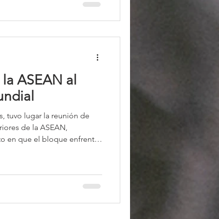
la ASEAN al
ndial
s, tuvo lugar la reunión de
riores de la ASEAN,
 en que el bloque enfrenta
as de la rivalidad entre
 creciente acercamiento de
pactos económicos de la
 de las tensiones en el Mar de