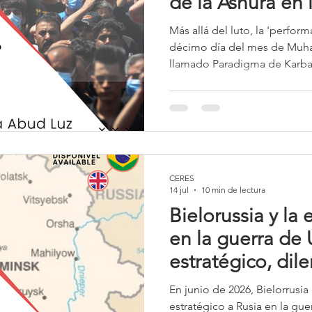
de la Ashura en 
2026 en el Líban
Más allá del luto, la 'performa
décimo día del mes de Muhar
llamado Paradigma de Karbala
constantemente la narrativa 
fuerza numéricamente inferior 
muerte en detrimento de la s
CERES
14 jul
10 min de lectura
Bielorussia y la 
en la guerra de 
estratégico, dil
perspectivas fut
En junio de 2026, Bielorrusia
estratégico a Rusia en la gu