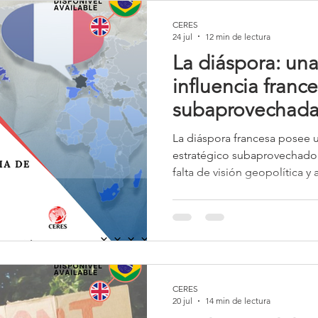
CERES
24 jul
12 min de lectura
La diáspora: una
influencia franc
subaprovechad
La diáspora francesa posee 
estratégico subaprovechado 
falta de visión geopolítica 
administrativo. Mientras pot
movilizan sus redes globales
la tecnología y la influencia 
desperdicia el capital human
sus expatriados. El desafío ac
presencia difusa en una infra
CERES
20 jul
14 min de lectura