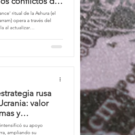
los conflictos de
o e Irán
nce' ritual de la Ashura (el
ram) opera a través del
 al actualizar
fundacional en la que una
elige el sacrificio y la
umisión a un tirano opresor.
estrategia rusa
Ucrania: valor
emas y
uras
 intensificó su apoyo
erra, ampliando su