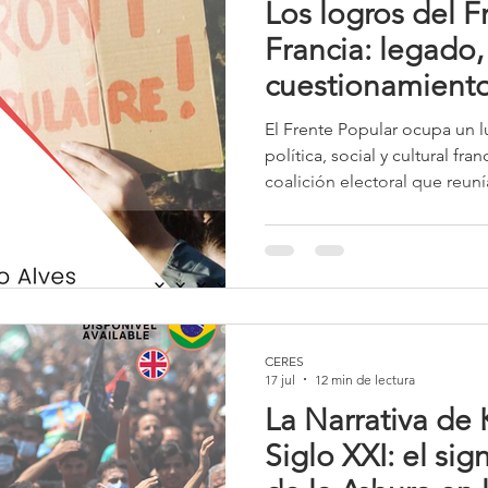
Los logros del F
Francia: legado,
cuestionamiento
El Frente Popular ocupa un lu
política, social y cultural f
coalición electoral que reunía
a los comunistas y a los radi
representa un momento de rup
clases populares alcanzaron
político y social. En solo uno
Frente Popular transformó d
relaciones entre el trabajo, e
CERES
17 jul
12 min de lectura
La Narrativa de 
Siglo XXI: el sig