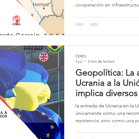
cooperación en infraestructur
y defensa. Aunque el gobier
el envío directo de tropas a
estrechamiento de las accion
significativamente el esfuer
movimientos recientes sugier
preparando para asumir un p
CERES
conflicto.
3 jul
5 min de lectura
Geopolítica: La
Ucrania a la Un
implica diversos
de la guerra
la entrada de Ucrania en la
únicamente como una recomp
resistencia, sino como una 
propio proyecto europeo. L
fortalecer a Europa frente a 