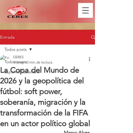
Entrada
Todos posts
CERES
Todos posts
19 may
10 min de lectura
La Copa del Mundo de
Español/Castellano
2026 y la geopolítica del
fútbol: soft power,
soberanía, migración y la
transformación de la FIFA
en un actor político global
Marco Alves