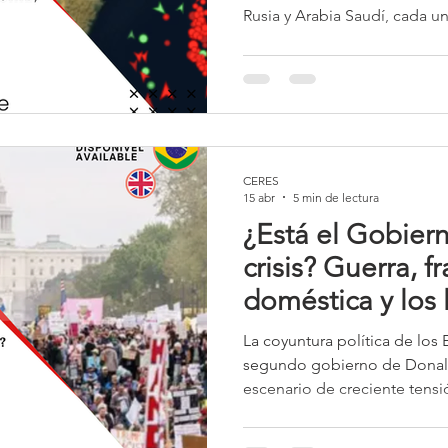
Rusia y Arabia Saudí, cada 
importaciones. Paralelament
relación energética con Irán
relevante de sus exportacion
refuerza su actuación pragmá
desalineada de las sanciones
Ormuz
CERES
15 abr
5 min de lectura
¿Está el Gobier
crisis? Guerra, 
doméstica y los 
guerra de distra
La coyuntura política de los
segundo gobierno de Donal
escenario de creciente tensión
la dinámica doméstica, marc
crisis institucionales, fragmen