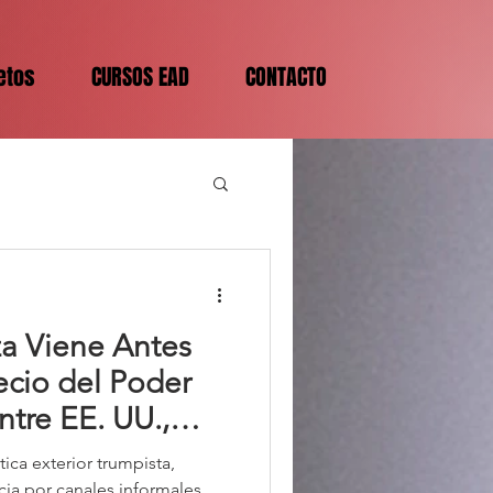
etos
CURSOS EAD
CONTACTO
a Viene Antes
recio del Poder
ntre EE. UU.,
tica exterior trumpista,
cia por canales informales