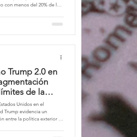
uno con menos del 20% de las
e, Pekín ha ampliado su
, absorbiendo una parte
es de petróleo, lo que
tica y, en ocasiones,
 occidentales. Estrecho
no Trump 2.0 en
fragmentación
límites de la
cción
 Estados Unidos en el
d Trump evidencia un
 entre la política exterior y
ado por la superposición de
tación intraélite y