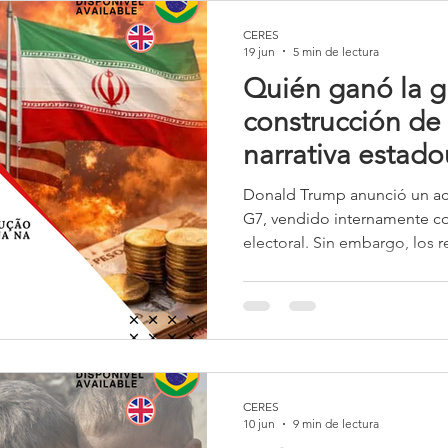
CERES
19 jun
5 min de lectura
Quién ganó la g
construcción de 
narrativa estad
guerra contra Ir
Donald Trump anunció un acu
G7, vendido internamente co
electoral. Sin embargo, los 
esa narrativa: Irán mantuvo s
control del Estrecho de Orm
fortalecía gracias al naciona
se distanciaron, Israel quedó
obtuvo un triunfo discursivo 
mientras el equilibrio geopol
CERES
10 jun
9 min de lectura