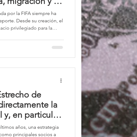
, migración y la
e la FIFA en un
da por la FIFA siempre ha
obal
deporte. Desde su creación, el
acio privilegiado para la
strucción de legitimidad
bólica de las grandes
entemente presentado como un
nir a pueblos y culturas, se
 siglo XX y principios del
 estratégico de
 Estrecho de
irectamente la
y, en particular,
últimos años, una estrategia
 como principales socios a