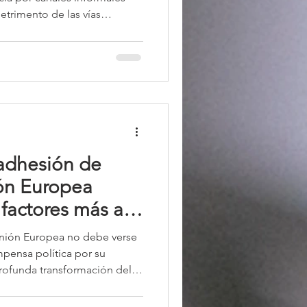
etrimento de las vías
agrava aún más la
 Este patrón no es
senta una ruptura profunda
ismo institucionalista y con la
 norteamericana.
 adhesión de
ión Europea
 factores más allá
 Unión Europea no debe verse
ensa política por su
profunda transformación del
a adhesión ucraniana podrá
las amenazas geopolíticas del