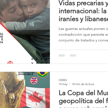
Vidas precarias y
internacional: l
iraníes y libane
de la guerra c
Las guerras actuales ponen 
contradicción que persiste 
conjunto de tratados y con
proteger a las personas en 
Convenciones de Ginebra y 
Derechos del Niño—, la muer
ocurriendo con frecuencia en 
el fortalecimiento de las no
internacional humanitario no
CERES
derechos humanos se
19 may
10 min de lectura
La Copa del Mun
geopolítica del f