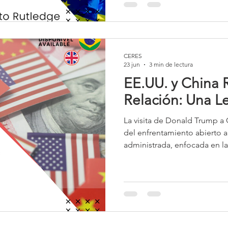
siglo XXI,
CERES
23 jun
3 min de lectura
EE.UU. y China 
Relación: Una Le
La visita de Donald Trump a 
del enfrentamiento abierto 
administrada, enfocada en la 
estabilidad. Ante los costos 
ambos países buscan conten
una “relación de estabilidad 
cooperación dentro de límite
objetivo es institucionaliza
escaladas, garantizando el cr