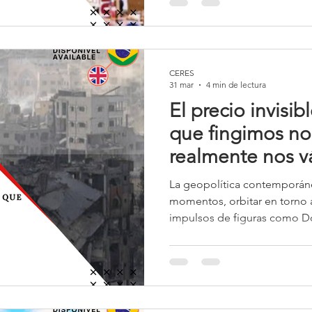
cuestionamientos a la legit
de representar un episodio a
inserta en un proceso más a
política estadounidense, en 
CERES
31 mar
4 min de lectura
El precio invisib
que fingimos no 
realmente nos vá 
La geopolítica contemporán
momentos, orbitar en torno a
impulsos de figuras como Do
con la previsibilidad institu
mínimo, frágil. Cuando deci
toman sin coordinación, sin 
contradicción con especiali
jefe de contraterrorismo, el 