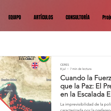
EQUIPO
ARTÍCULOS
CONSULTORÍA
Proj
CERES
8 jul
7 min de lectura
Cuando la Fuerz
que la Paz: El P
en la Escalada E
Israel e Irán
La imprevisibilidad de la polí
caracterizada por la preferen