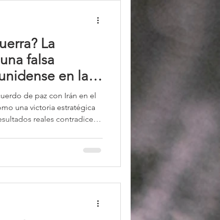
uerra? La
una falsa
ounidense en la
án
erdo de paz con Irán en el
mo una victoria estratégica
resultados reales contradicen
u capacidad nuclear y el
uz, mientras el régimen se
lismo. Los aliados del Golfo
 aislado y EE. UU. solo
para su público local,
ítico real ap