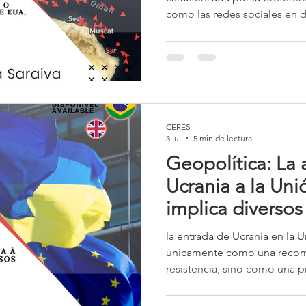
como las redes sociales en d
diplomáticas tradicionales, 
incertidumbre internacional.
meramente estilístico; repre
con los principios del liberal
propia tradición diplomática
CERES
3 jul
5 min de lectura
Geopolítica: La
Ucrania a la Un
implica diversos
de la guerra
la entrada de Ucrania en la
únicamente como una recomp
resistencia, sino como una 
propio proyecto europeo. L
fortalecer a Europa frente a 