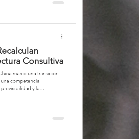
Recalculan
ctura Consultiva
China marcó una transición
a una competencia
previsibilidad y la
globales de las tensiones,
er daños. Xi Jinping propuso
estratégica”, priorizando la
s manejables. Para Pekín, el
r mecanismos que eviten
ecimiento y las inversio