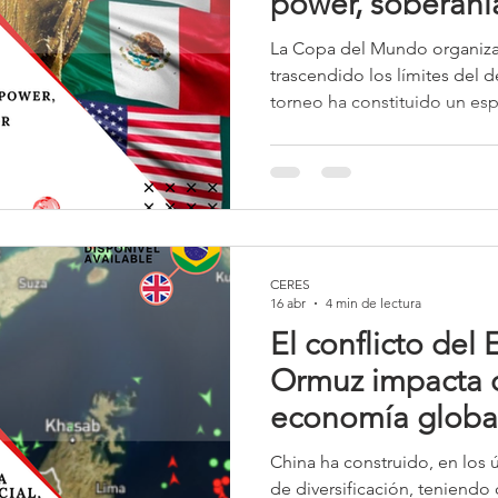
power, soberanía
transformación d
La Copa del Mundo organiza
actor político gl
trascendido los límites del 
torneo ha constituido un esp
proyección de poder, la con
nacional y la afirmación sim
potencias. El fútbol, frecu
lenguaje universal capaz de u
ha convertido, a lo largo del
siglo XXI, en un instrumento
CERES
16 abr
4 min de lectura
El conflicto del
Ormuz impacta d
economía global 
a China
China ha construido, en los 
de diversificación, teniendo