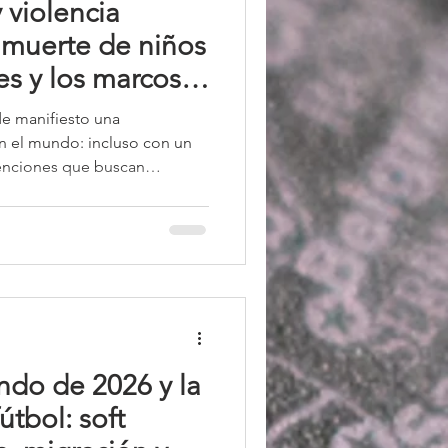
 violencia
a muerte de niños
ses y los marcos
ontemporánea
de manifiesto una
en el mundo: incluso con un
venciones que buscan
tiempos de guerra —como las
la Convención sobre los
te de civiles sigue
acciones militares. Es decir,
rmas del derecho
 ha conseguido evitar que los
do de 2026 y la
útbol: soft