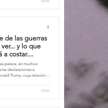
imidad gubernamental. Lejos
islado, este escenario se
mplio de transformación de la
el que la erosión de con
le de las guerras
ver... y lo que
a costar....
ea parece, en muchos
 las declaraciones e
nald Trump, cuya relación
cional siempre ha sido, como
siones con impacto global se
consulta, o incluso en
stas, como por ejemplo su ex-
sistema internacional deja de