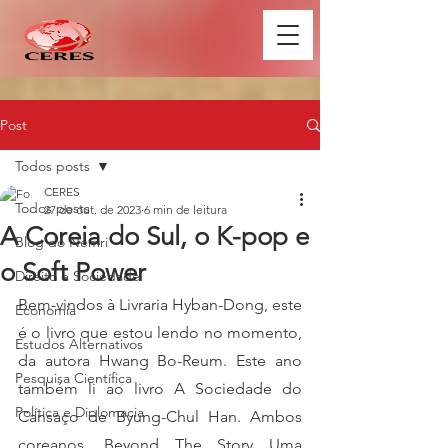
Post
Todos posts
CERES
Todos posts
27 de out. de 2023
6 min de leitura
A Coreia do Sul, o K-pop e
Blog do Nemri
o Soft Power
Direito e Sociedade
Bem-vindos à Livraria Hyban-Dong, este 
Economia
é o livro que estou lendo no momento, 
Estudos Alternativos
da autora Hwang Bo-Reum. Este ano 
Pesquisa Científica
também li ao livro A Sociedade do 
Política e Diplomacia
Cansaço de Byung-Chul Han. Ambos 
coreanos. Beyond The Story Uma 