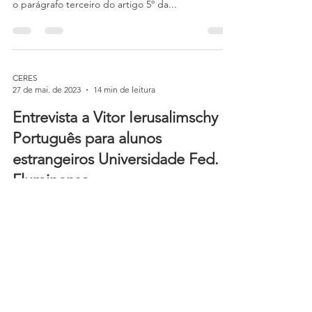
O presente artigo cumpre com a proposta de
apresentar a discussão doutrinária que interpreta
o parágrafo terceiro do artigo 5º da...
CERES
27 de mai. de 2023
14 min de leitura
Entrevista a Vitor Ierusalimschy -
Português para alunos
estrangeiros Universidade Fed.
Fluminense
Helena Andrade Teixeira Azevedo *Artigo
publicado no Especial Lusofonia 2023 OGALUS -
CERES - JUPLP A temática de cooperação e...