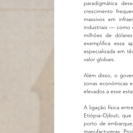
paradigmática dess
crescimento freque
massivos em infraes
industriais — como 
milhões de dólare
exemplifica essa ap
especializada em têx
valor globais.
Além disso, o gover
zonas económicas es
elevados a esse est
A ligação física entr
Etiópia–Djibuti, que
porto de embarque, 
manufactureras. Pro