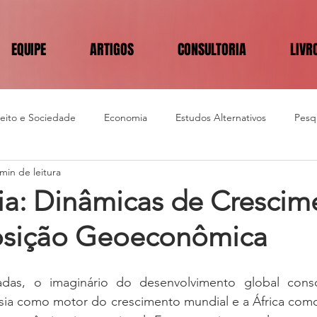
EQUIPE
ARTIGOS
CONSULTORIA
LIVR
reito e Sociedade
Economia
Estudos Alternativos
Pesqu
 min de leitura
ia: Dinâmicas de Crescim
sição Geoeconômica
adas, o imaginário do desenvolvimento global conso
 Ásia como motor do crescimento mundial e a África com