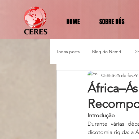
HOME
SOBRE NÓS
Todos posts
Blog do Nemri
Di
CERES
26 de fev.
9
Política e Diplomacia
África–Ás
Recompo
Introdução
Durante várias déc
dicotomia rígida: a