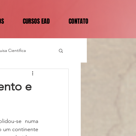
OS
CURSOS EAD
CONTATO
isa Científica
ento e
lidou-se numa 
o um continente 