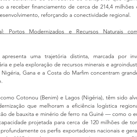
tão a receber financiamento de cerca de 214,4 milhões 
esenvolvimento, reforçando a conectividade regional.
tal: Portos Modernizados e Recursos Naturais co
 apresenta uma trajetória distinta, marcada por in
ia e pela exploração de recursos minerais e agroindustr
Nigéria, Gana e a Costa do Marfim concentram grande
o.
, como Cotonou (Benim) e Lagos (Nigéria), têm sido alv
nização que melhoram a eficiência logística regional
ção de bauxita e minério de ferro na Guiné — como o 
pacidade projetada para cerca de 120 milhões de ton
rofundamente os perfis exportadores nacionais e gerar r