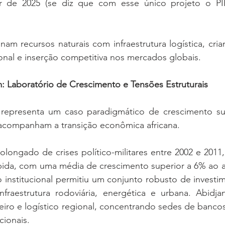
rtir de 2025 (se diz que com esse único projeto o PI
am recursos naturais com infraestrutura logística, cria
onal e inserção competitiva nos mercados globais.
: Laboratório de Crescimento e Tensões Estruturais
representa um caso paradigmático de crescimento su
acompanham a transição econômica africana.
ongado de crises político-militares entre 2002 e 2011, 
ida, com uma média de crescimento superior a 6% ao an
 institucional permitiu um conjunto robusto de investim
fraestrutura rodoviária, energética e urbana. Abidjan
ro e logístico regional, concentrando sedes de bancos,
cionais.