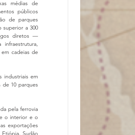
xas médias de 
entos públicos 
são de parques 
superior a 300 
gos diretos — 
nfraestrutura, 
s em cadeias de 
industriais em 
 de 10 parques 
da pela ferrovia 
 o interior e o 
as exportações 
 Etiópia, Sudão 