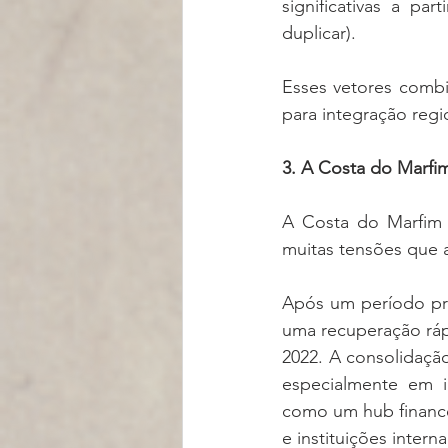
significativas a pa
duplicar).
Esses vetores combin
para integração regi
3. A Costa do Marfim
A Costa do Marfim 
muitas tensões que 
Após um período prol
uma recuperação ráp
2022. A consolidação
especialmente em in
como um hub financei
e instituições interna