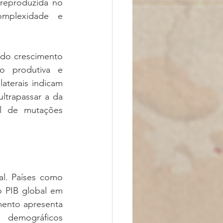
reproduzida no 
mplexidade e 
do crescimento 
ão produtiva e 
aterais indicam 
trapassar a da 
l de mutações 
l. Países como 
 PIB global em 
ento apresenta 
 demográficos 