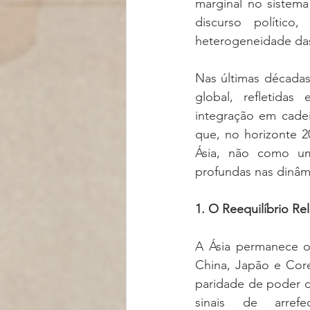
marginal no sistema
discurso polític
heterogeneidade das 
Nas últimas décadas
global, refletidas
integração em cadeia
que, no horizonte 2
Ásia, não como um
profundas nas dinâmi
1. O Reequilíbrio Re
A Ásia permanece o 
China, Japão e Cor
paridade de poder d
sinais de arrefec