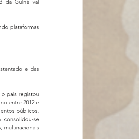
B da Guiné vai 
ndo plataformas 
stentado e das 
o país registou 
o entre 2012 e 
entos públicos, 
 consolidou-se 
 multinacionais 