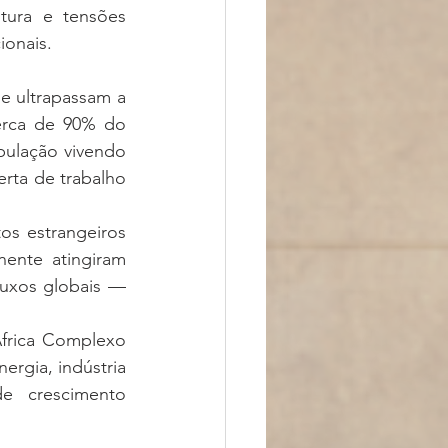
tura e tensões 
ionais.
e ultrapassam a 
erca de 90% do 
ulação vivendo 
ta de trabalho 
s estrangeiros 
ente atingiram 
uxos globais — 
frica Complexo 
ergia, indústria 
e crescimento 