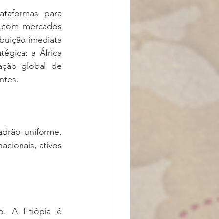
ataformas para 
s com mercados 
buição imediata 
gica: a África 
ção global de 
ntes.
rão uniforme, 
acionais, ativos 
o. A Etiópia é 