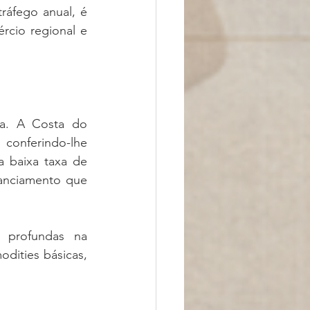
áfego anual, é 
cio regional e 
a. A Costa do 
conferindo-lhe 
 baixa taxa de 
nanciamento que 
 profundas na 
dities básicas, 