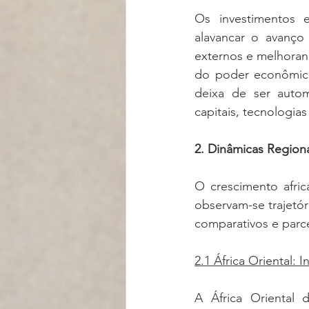
Os investimentos e
alavancar o avanço 
externos e melhorand
do poder econômico 
deixa de ser autom
capitais, tecnologia
2. Dinâmicas Regiona
O crescimento afri
observam-se trajetóri
comparativos e parce
2.1 África Oriental: 
A África Oriental d