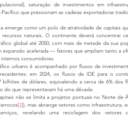
ulacional), saturação de investimentos em infraestru
-Pacífico que pressionam as cadeias exportadoras tradic
ica emerge como um polo de atratividade de capitais qu
recursos naturais. O continente deverá concentrar c
fico global até 2050, com mais de metade da sua pop
 expansão acelerada — fatores que ampliam tanto a ofer
internos consumidores.
ico urbano é acompanhado por fluxos de investimento
recedentes: em 2024, os fluxos de IDE para o contin
bilhões de dólares, equivalendo a cerca de 6% dos fl
ro do que representavam há uma década.
pitais não se limita a projetos pontuais no Norte de Á
arrocos
[1]
), mas abrange setores como infraestrutura, en
serviços, revelando uma reciclagem dos vetores d