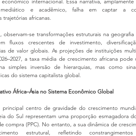
 econômico internacional. Essa narrativa, amplamente 
o, mediático e acadêmico, falha em captar a co
trajetórias africanas.
, observam-se transformações estruturais na geografia 
 em fluxos crescentes de investimento, diversificaç
s de valor globais. As projeções de instituições multil
026–2027, a taxa média de crescimento africana pode ul
a simples inversão de hierarquias, mas como sina
cas do sistema capitalista global.
lativo África–Ásia no Sistema Econômico Global
principal centro de gravidade do crescimento mundia
eia do Sul representam uma proporção esmagadora do
e compra (PPC). No entanto, a sua dinâmica de crescim
imento estrutural, refletindo constrangimentos