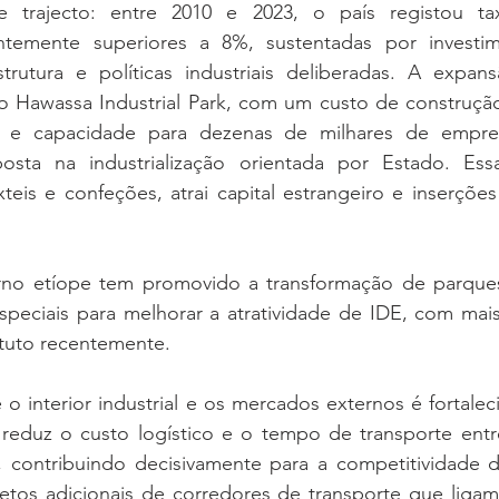
e trajecto: entre 2010 e 2023, o país registou ta
ntemente superiores a 8%, sustentadas por investim
trutura e políticas industriais deliberadas. A expan
o Hawassa Industrial Park, com um custo de construção 
s e capacidade para dezenas de milhares de empre
osta na industrialização orientada por Estado. Essa i
teis e confeções, atrai capital estrangeiro e inserçõe
no etíope tem promovido a transformação de parques 
peciais para melhorar a atratividade de IDE, com mais
atuto recentemente.
e o interior industrial e os mercados externos é fortaleci
 reduz o custo logístico e o tempo de transporte entre
contribuindo decisivamente para a competitividade d
jetos adicionais de corredores de transporte que ligam