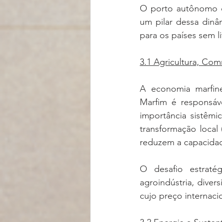
O porto autônomo de
um pilar dessa dinâ
para os países sem li
3.1 Agricultura, Com
A economia marfine
Marfim é responsáv
importância sistêm
transformação local 
reduzem a capacidad
O desafio estraté
agroindústria, dive
cujo preço internacio