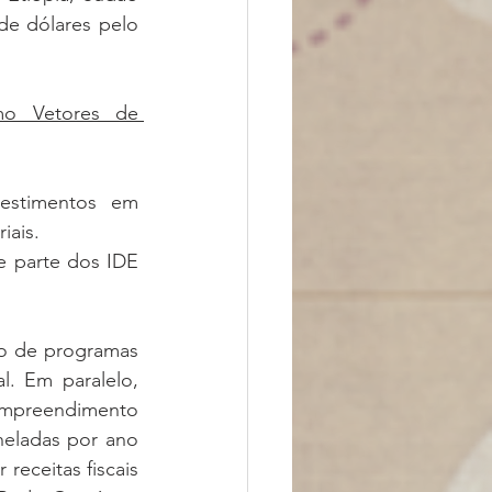
de dólares pelo 
mo Vetores de 
vestimentos em 
iais.
 parte dos IDE 
o de programas 
. Em paralelo, 
empreendimento 
eladas por ano 
eceitas fiscais 