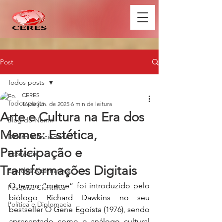
Post
Todos posts
CERES
Todos posts
16 de jun. de 2025
6 min de leitura
Arte e Cultura na Era dos
Blog do Nemri
Memes: Estética,
Direito e Sociedade
Participação e
Economia
Transformações Digitais
Estudos Alternativos
O termo “meme” foi introduzido pelo 
Pesquisa Científica
biólogo Richard Dawkins no seu 
Política e Diplomacia
bestseller O Gene Egoísta (1976), sendo 
apresentado como o análogo cultural 