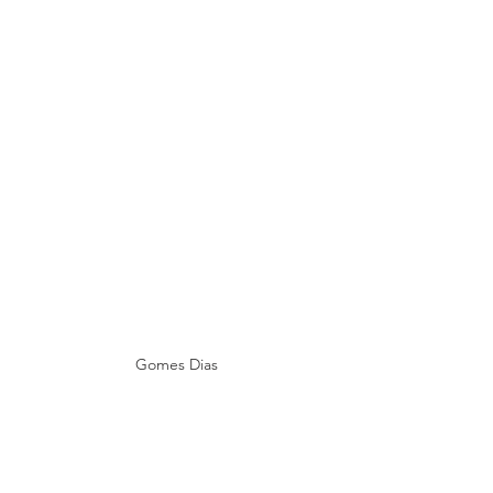
Gomes Dias
Gomes Dias, 
angolano residente em 
Angola, na província de Luanda. 
Formado em Comunicação Social, pela 