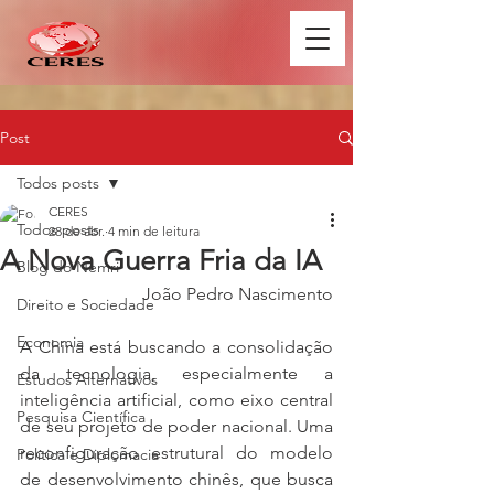
Post
Todos posts
CERES
Todos posts
28 de abr.
4 min de leitura
A Nova Guerra Fria da IA
Blog do Nemri
João Pedro Nascimento
Direito e Sociedade
Economia
A China está buscando a consolidação 
da tecnologia, especialmente a 
Estudos Alternativos
inteligência artificial, como eixo central 
Pesquisa Científica
de seu projeto de poder nacional. Uma 
reconfiguração estrutural do modelo 
Política e Diplomacia
de desenvolvimento chinês, que busca 