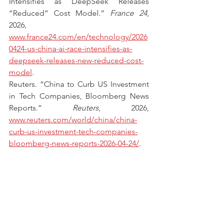
Intensifies as DeepSeek Releases 
“Reduced” Cost Model.” 
France 24
, 
2026, 
www.france24.com/en/technology/2026
0424-us-china-ai-race-intensifies-as-
deepseek-releases-new-reduced-cost-
model
.
Reuters. “China to Curb US Investment 
in Tech Companies, Bloomberg News 
Reports.” 
Reuters
, 2026, 
www.reuters.com/world/china/china-
curb-us-investment-tech-companies-
bloomberg-news-reports-2026-04-24/
.