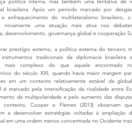
 política interna, mas também uma tentativa de re
nal brasileira. Após um período marcado por desgast
 e enfraquecimento do multilateralismo brasileiro, 
 novamente uma atuação mais ativa nos debates i
ma, desenvolvimento, governança global e cooperação Su
ar prestígio externo, a política externa do terceiro m
 instrumentos tradicionais da diplomacia brasileira
ito mais complexo do que aquele encontrado no
início do século XXI, quando havia maior margem par
es em um contexto relativamente estável da globali
al é marcado pela intensificação da rivalidade entre E
cimento da multipolaridade e pelo aumento das disputa
se contexto, Cooper e Flemes (2013) observam que
m a desenvolver estratégias voltadas à ampliação d
ional em uma ordem menos concentrada no Ocidente tradi