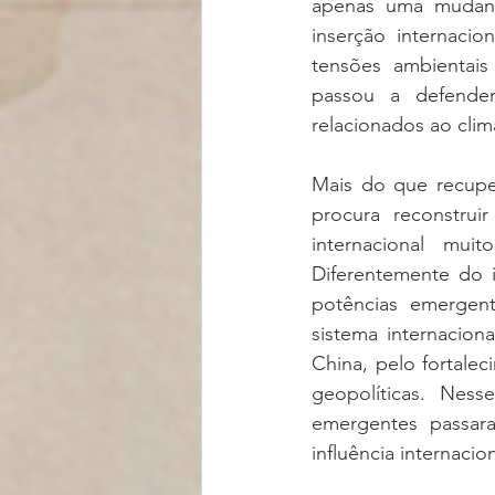
apenas uma mudança
inserção internacio
tensões ambientais
passou a defender
relacionados ao cli
Mais do que recuper
procura reconstruir
internacional mu
Diferentemente do 
potências emergent
sistema internacion
China, pelo fortale
geopolíticas. Nes
emergentes passara
influência internac