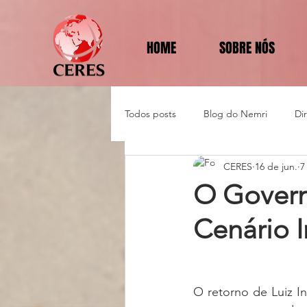
HOME
SOBRE NÓS
Todos posts
Blog do Nemri
Di
CERES
16 de jun.
7
Política e Diplomacia
O Govern
Cenário I
O retorno de Luiz In