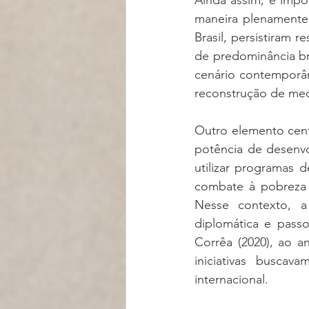
Ainda assim, é impor
maneira plenamente 
Brasil, persistiram r
de predominância bra
cenário contemporân
reconstrução de mec
Outro elemento centr
potência de desenvo
utilizar programas d
combate à pobreza c
Nesse contexto, a
diplomática e passo
Corrêa (2020), ao a
iniciativas buscav
internacional.