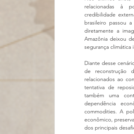
relacionadas à po
credibilidade exter
brasileiro passou a
diretamente a imag
Amazônia deixou de
segurança climática i
Diante desse cenário
de reconstrução 
relacionados ao c
tentativa de reposi
também uma contra
dependência econ
commodities. A polí
econômico, preserva
dos principais desafi