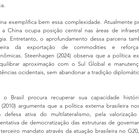
ca.
na exemplifica bem essa complexidade. Atualmente prin
, a China ocupa posição central nas áreas de infraestr
gia. Entretanto, o aprofundamento dessa parceria ta
ileira da exportação de commodities e reforça 
onômicas. Steenhagen (2024) observa que a política ext
quilibrar aproximação com o Sul Global e manutençã
ências ocidentais, sem abandonar a tradição diplomátic
 Brasil procura recuperar sua capacidade históri
 (2010) argumenta que a política externa brasileira no
a defesa ativa do multilateralismo, pela valorização
tentativa de democratização das estruturas de governan
 terceiro mandato através da atuação brasileira no G20