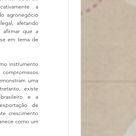
cativamente a 
do agronegócio 
egal, afetando 
afirmar que a 
-se em tema de 
omo instrumento 
compromissos 
emonstram uma 
etanto, existe 
asileiro e a 
xportação de 
te crescimento 
manece como um 