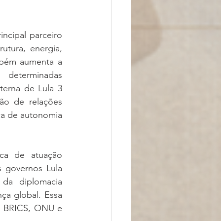
cipal parceiro 
utura, energia, 
mbém aumenta a 
determinadas 
erna de Lula 3 
o de relações 
a de autonomia 
ca de atuação 
s governos Lula 
 da diplomacia 
ça global. Essa 
, BRICS, ONU e 