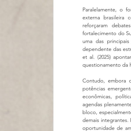
Paralelamente, o fo
externa brasileir
reforçaram debates
fortalecimento do S
uma das principais
dependente das estr
et al. (2025) apont
questionamento da h
Contudo, embora o 
potências emergente
econômicas, políti
agendas plenamente 
bloco, especialment
demais integrantes. 
oportunidade de amp