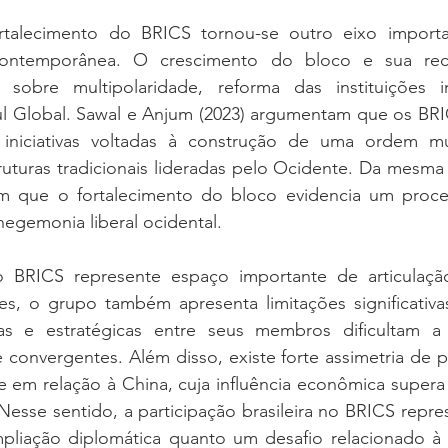
rtalecimento do BRICS tornou-se outro eixo importan
a contemporânea. O crescimento do bloco e sua rec
 sobre multipolaridade, reforma das instituições in
ul Global. Sawal e Anjum (2023) argumentam que os BRI
 iniciativas voltadas à construção de uma ordem mu
uturas tradicionais lideradas pelo Ocidente. Da mesma 
am que o fortalecimento do bloco evidencia um proce
egemonia liberal ocidental.
BRICS represente espaço importante de articulação 
s, o grupo também apresenta limitações significativas.
cas e estratégicas entre seus membros dificultam a
convergentes. Além disso, existe forte assimetria de p
e em relação à China, cuja influência econômica supera
Nesse sentido, a participação brasileira no BRICS repre
liação diplomática quanto um desafio relacionado à 