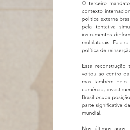
O terceiro mandato
contexto internacion
política externa br
pela tentativa sim
instrumentos diplomá
multilaterais. Falei
política de reinserç
Essa reconstrução 
voltou ao centro da 
mas também pelo p
comércio, investime
Brasil ocupa posição
parte significativa 
mundial.
Nos últimos anos, 