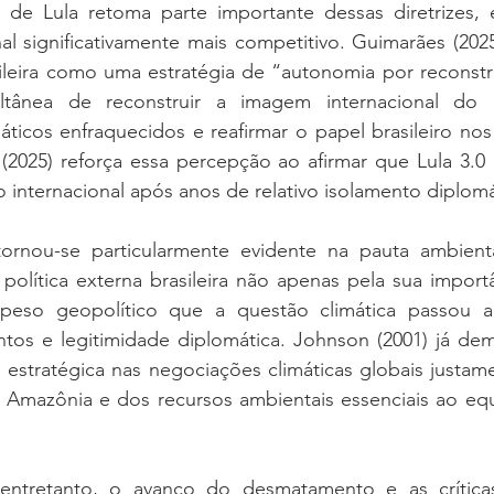
 de Lula retoma parte importante dessas diretrizes
al significativamente mais competitivo. Guimarães (2025)
asileira como uma estratégia de “autonomia por reconst
ultânea de reconstruir a imagem internacional do p
ticos enfraquecidos e reafirmar o papel brasileiro nos
ro (2025) reforça essa percepção ao afirmar que Lula 3.0
ão internacional após anos de relativo isolamento diplomá
tornou-se particularmente evidente na pauta ambient
política externa brasileira não apenas pela sua importâ
eso geopolítico que a questão climática passou a 
ntos e legitimidade diplomática. Johnson (2001) já dem
 estratégica nas negociações climáticas globais justame
da Amazônia e dos recursos ambientais essenciais ao equil
entretanto, o avanço do desmatamento e as críticas 