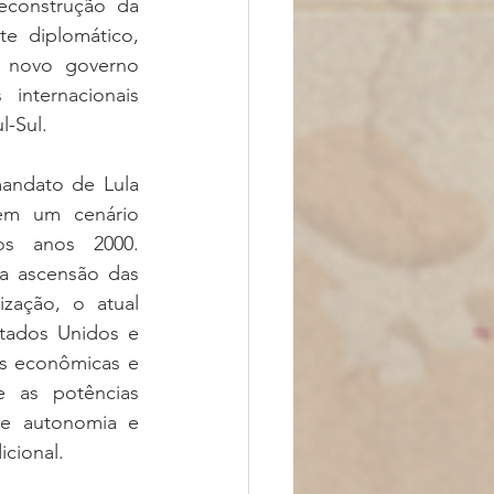
construção da 
e diplomático, 
o novo governo 
nternacionais 
l-Sul.
andato de Lula 
 em um cenário 
s anos 2000. 
a ascensão das 
zação, o atual 
stados Unidos e 
s econômicas e 
 as potências 
e autonomia e 
cional.