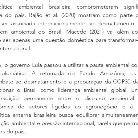
lítica ambiental brasileira comprometeram signifi
na do país. Rajão et al. (2020) mostram como parte 
 ser associada internacionalmente ao desmatamento il
em ambiental do Brasil. Macedo (2021) vai além ao 
 ser apenas uma questão doméstica para transformar
nternacional.
, o governo Lula passou a utilizar a pauta ambiental c
diplomática. A retomada do Fundo Amazônia, os 
ombate ao desmatamento e a preparação da COP30 d
cionar o Brasil como liderança ambiental global. Entr
dição permanente entre o discurso ambiental br
ômica de setores ligados ao agronegócio e à e
tica externa brasileira busca equilibrar simultaneamen
ção ambiental e pressão internacional, tarefa que per
os do país.