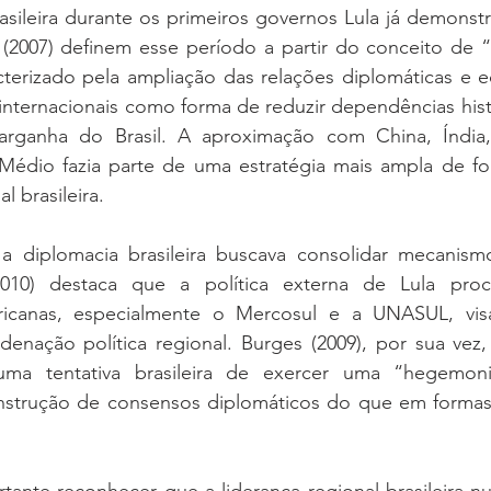
rasileira durante os primeiros governos Lula já demonstra
 (2007) definem esse período a partir do conceito de “
racterizado pela ampliação das relações diplomáticas e
 internacionais como forma de reduzir dependências histó
rganha do Brasil. A aproximação com China, Índia, 
 Médio fazia parte de uma estratégia mais ampla de for
l brasileira.
diplomacia brasileira buscava consolidar mecanismo
(2010) destaca que a política externa de Lula procu
mericanas, especialmente o Mercosul e a UNASUL, vis
enação política regional. Burges (2009), por sua vez, 
a tentativa brasileira de exercer uma “hegemonia
strução de consensos diplomáticos do que em formas t