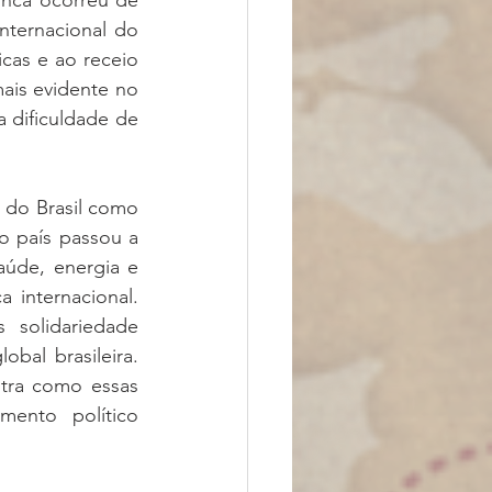
unca ocorreu de 
ternacional do 
icas e ao receio 
ais evidente no 
 dificuldade de 
 do Brasil como 
 país passou a 
aúde, energia e 
internacional. 
solidariedade 
al brasileira. 
tra como essas 
mento político 