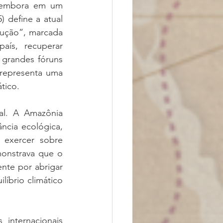
, embora em um 
 define a atual 
rução”, marcada 
aís, recuperar 
 grandes fóruns 
 representa uma 
tico.
al. A Amazônia 
ncia ecológica, 
exercer sobre 
onstrava que o 
nte por abrigar 
íbrio climático 
internacionais 