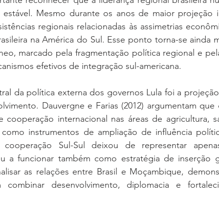
tante reconhecer que a liderança regional brasileira n
estável. Mesmo durante os anos de maior projeção in
esistências regionais relacionadas às assimetrias econôm
sileira na América do Sul. Esse ponto torna-se ainda m
eo, marcado pela fragmentação política regional e pela
anismos efetivos de integração sul-americana.
al da política externa dos governos Lula foi a projeção
lvimento. Dauvergne e Farias (2012) argumentam que o
e cooperação internacional nas áreas de agricultura, s
omo instrumentos de ampliação de influência política 
 cooperação Sul-Sul deixou de representar apenas 
u a funcionar também como estratégia de inserção glob
nalisar as relações entre Brasil e Moçambique, demons
am combinar desenvolvimento, diplomacia e fortaleci