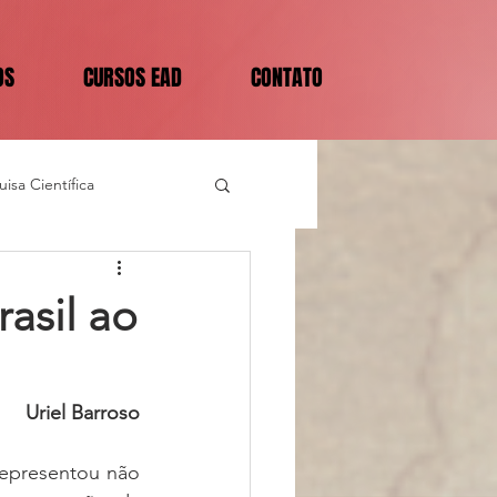
OS
CURSOS EAD
CONTATO
isa Científica
asil ao
Uriel Barroso
representou não 