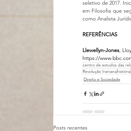
seletivo de 2017. Ini
em Filosofia que se
como Analista Juríd
REFERÊNCIAS
Llewellyn-Jones
, Ll
https://www.bbc.com
centro de estudos das rel
Revolução Iraniana
história
Direito e Sociedade
Posts recentes