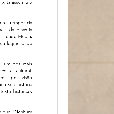
xiita assumiu o 
ta a tempos da 
s, da dinastia 
a Idade Média, 
a legitimidade 
, um dos mais 
o e cultural. 
as pela visão 
a sua história 
exto histórico, 
ia que “Nenhum 