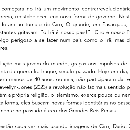
 começara no Irã um movimento contrarrevolucionário
persa, reestabelecer uma nova forma de governo. Neste
 foram ao túmulo de Ciro, O grande, em Pasárgada, l
stantes gritavam: “o Irã é nosso país!” “Ciro é nosso P
”. Algo perigoso a se fazer num país como o Irã, mas d
res.
lação mais jovem do mundo, graças aos impulsos de fert
nta da guerra Irã-Iraque, século passado. Hoje em dia,
tem menos de 40 anos, ou seja, não participaram da rev
lewellyn-Jones (2023) a revolução não faz mais sentido pa
m a própria religião, o islamismo, exerce pouca ou nen
ta forma, eles buscam novas formas identitárias no passa
amente no passado áureo dos Grandes Reis Persas. 
 estão cada vez mais usando imagens de Ciro, Dario, X