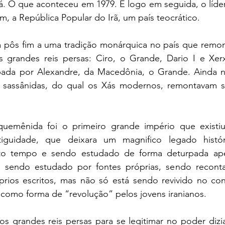
Xá. O que aconteceu em 1979. E logo em seguida, o líder 
m, a República Popular do Irã, um país teocrático. 
a pôs fim a uma tradição monárquica no país que remon
 grandes reis persas: Ciro, o Grande, Dario I e Xerxe
ada por Alexandre, da Macedônia, o Grande. Ainda n
 sassânidas, do qual os Xás modernos, remontavam su
uemênida foi o primeiro grande império que existiu
iguidade, que deixara um magnifico legado históric
to tempo e sendo estudado de forma deturpada apen
 sendo estudado por fontes próprias, sendo recontad
prios escritos, mas não só está sendo revivido no cont
omo forma de “revolução” pelos jovens iranianos. 
os grandes reis persas para se legitimar no poder diz