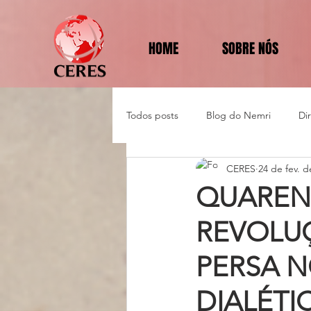
HOME
SOBRE NÓS
Todos posts
Blog do Nemri
Di
CERES
24 de fev. d
Política e Diplomacia
QUAREN
REVOLUÇ
PERSA N
DIALÉTI