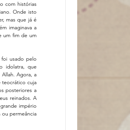
 com histórias 
ano. Onde isto 
r, mas que já é 
ém imaginava a 
de um fim de um 
foi usado pelo 
idolatra, que 
 Allah. Agora, a 
teocrático cuja 
s posteriores a 
us reinados. A 
grande império 
s ou permeância 