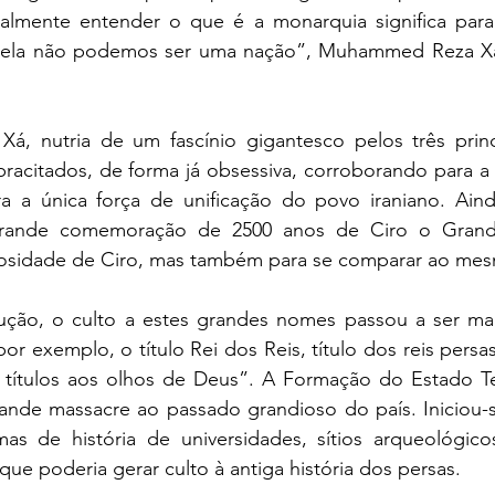
almente entender o que é a monarquia significa para 
 ela não podemos ser uma nação”, Muhammed Reza Xá
Xá, nutria de um fascínio gigantesco pelos três princ
racitados, de forma já obsessiva, corroborando para a 
 a única força de unificação do povo iraniano. Aind
ande comemoração de 2500 anos de Ciro o Grande
iosidade de Ciro, mas também para se comparar ao mes
ção, o culto a estes grandes nomes passou a ser malvi
 por exemplo, o título Rei dos Reis, título dos reis pers
títulos aos olhos de Deus”. A Formação do Estado Teo
de massacre ao passado grandioso do país. Iniciou-s
as de história de universidades, sítios arqueológic
que poderia gerar culto à antiga história dos persas.