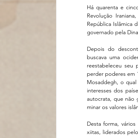
Há quarenta e cinc
Revolução Iraniana
República Islâmica d
governado pela Dinas
Depois do descont
buscava uma ocident
reestabeleceu seu 
perder poderes em 1
Mosaddegh, o qual t
interesses dos paí
autocrata, que não 
minar os valores islâ
Desta forma, vários
xiitas, liderados p