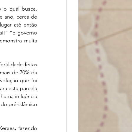
 o qual busca, 
 ano, cerca de 
ugar até então 
ai!” “o governo 
emonstra muita 
ilidade feitas 
 mais de 70% da 
olução que foi 
ra esta parcela 
huma influência 
do pré-islâmico 
erxes, fazendo 