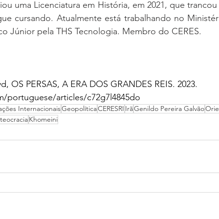
ciou uma Licenciatura em História, em 2021, que trancou 
gue cursando. Atualmente está trabalhando no Ministér
ico Júnior pela THS Tecnologia. Membro do CERES.
oyd, OS PERSAS, A ERA DOS GRANDES REIS. 2023.
/portuguese/articles/c72g7l4845do
ações Internacionais
Geopolítica
CERESRI
Irã
Genildo Pereira Galvão
Ori
teocracia
Khomeini