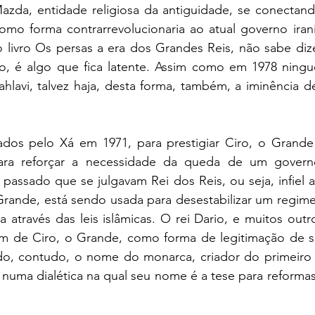
azda, entidade religiosa da antiguidade, se conectando
mo forma contrarrevolucionaria ao atual governo irani
o livro Os persas a era dos Grandes Reis, não sabe dize
o, é algo que fica latente. Assim como em 1978 ningu
ahlavi, talvez haja, desta forma, também, a iminência 
dos pelo Xá em 1971, para prestigiar Ciro, o Grande 
ara reforçar a necessidade da queda de um governo 
 passado que se julgavam Rei dos Reis, ou seja, infiel a
rande, está sendo usada para desestabilizar um regime 
 através das leis islâmicas. O rei Dario, e muitos outro
m de Ciro, o Grande, como forma de legitimação de se
endo, contudo, o nome do monarca, criador do primeiro 
 numa dialética na qual seu nome é a tese para reforma