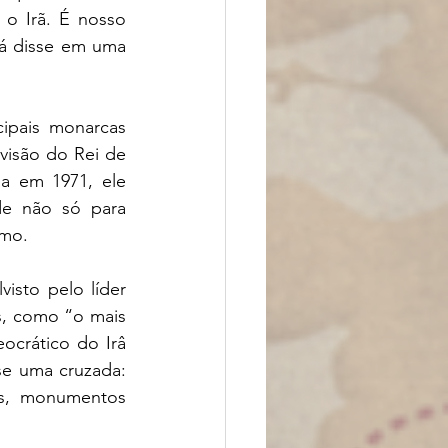
o Irã. É nosso 
 disse em uma 
ipais monarcas 
visão do Rei de 
a em 1971, ele 
 não só para 
mo. 
sto pelo líder 
as, como “o mais 
crático do Irâ 
e uma cruzada: 
os, monumentos 