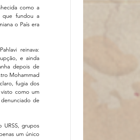
nhecida como a 
, que fundou a 
iana o País era 
lavi reinava: 
upção, e ainda 
nha depois de 
istro Mohammad 
aro, fugia dos 
 visto como um 
 denunciado de 
o URSS, grupos 
apenas um único 