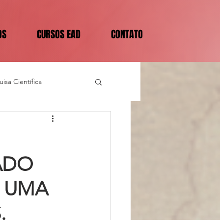
OS
CURSOS EAD
CONTATO
isa Científica
ADO
, UMA
.