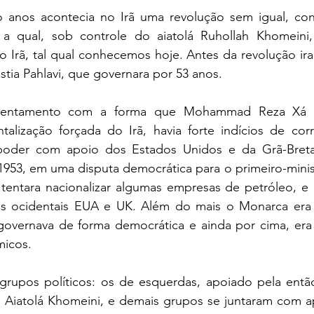
o anos acontecia no Irã uma revolução sem igual, co
, a qual, sob controle do aiatolá Ruhollah Khomeini
o Irã, tal qual conhecemos hoje. Antes da revolução iran
tia Pahlavi, que governara por 53 anos.
entamento com a forma que Mohammad Reza Xá Pah
alização forçada do Irã, havia forte indícios de corr
poder com apoio dos Estados Unidos e da Grã-Breta
953, em uma disputa democrática para o primeiro-min
entara nacionalizar algumas empresas de petróleo, e cl
ses ocidentais EUA e UK. Além do mais o Monarca era
governava de forma democrática e ainda por cima, era
micos. 
 grupos políticos: os de esquerdas, apoiado pela entã
elo Aiatolá Khomeini, e demais grupos se juntaram com 