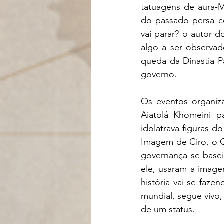
tatuagens de aura-M
do passado persa co
vai parar? o autor d
algo a ser observad
queda da Dinastia P
governo. 
Os eventos organiza
Aiatolá Khomeini p
idolatrava figuras do
Imagem de Ciro, o G
governança se baseia
ele, usaram a image
história vai se faz
mundial, segue vivo,
de um status. 