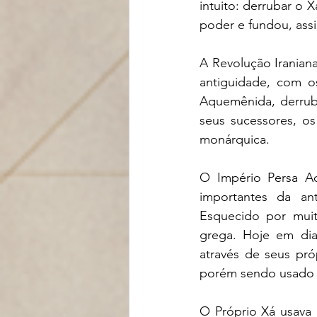
intuito: derrubar o 
poder e fundou, assi
A Revolução Iranian
antiguidade, com os
Aquemênida, derrub
seus sucessores, os
monárquica.
O Império Persa Aq
importantes da ant
Esquecido por mui
grega. Hoje em dia
através de seus pró
porém sendo usado c
O Próprio Xá usava 