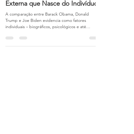
Obama, Trump e Biden:
Liderança, Crises e a Política
Externa que Nasce do Indivíduo
A comparação entre Barack Obama, Donald
Trump e Joe Biden evidencia como fatores
individuais – biográficos, psicológicos e até
escandalosos – moldam respostas a crises, afetam
relações internacionais e produzem impactos
duradouros na inserção externa norte-americana.