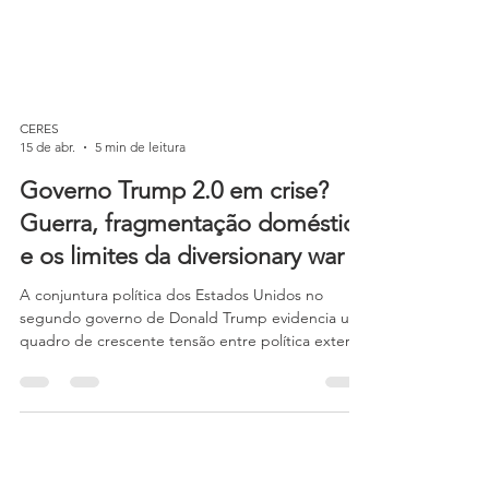
CERES
15 de abr.
5 min de leitura
Governo Trump 2.0 em crise?
Guerra, fragmentação doméstica
e os limites da diversionary war
A conjuntura política dos Estados Unidos no
segundo governo de Donald Trump evidencia um
quadro de crescente tensão entre política externa
e dinâmica doméstica, marcado pela sobreposição
de crises institucionais, fragmentação intra elite e
contestação da legitimidade governamental.
Longe de representar um episódio isolado, esse