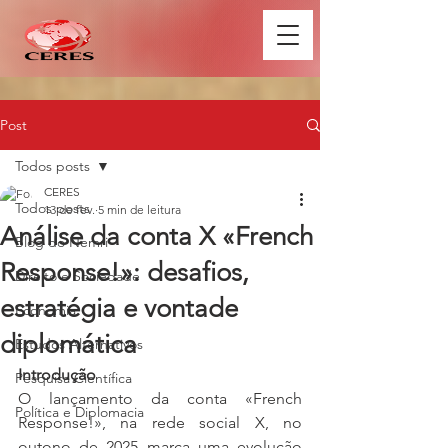
Post
Todos posts
CERES
Todos posts
13 de fev.
5 min de leitura
Análise da conta X «French
Blog do Nemri
Response!»: desafios,
Direito e Sociedade
estratégia e vontade
Economia
diplomática
Estudos Alternativos
Introdução
Pesquisa Científica
O lançamento da conta «French 
Política e Diplomacia
Response!», na rede social X, no 
outono de 2025 marca uma evolução 