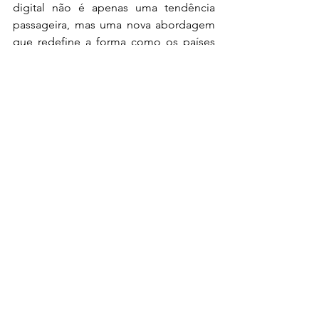
digital não é apenas uma tendência 
passageira, mas uma nova abordagem 
que redefine a forma como os países 
interagem, promovem suas agendas e 
buscam resolver problemas no século 
XXI.