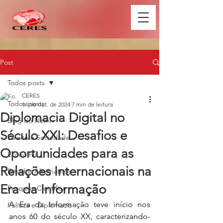
Post
Todos posts
CERES
Todos posts
14 de out. de 2024
7 min de leitura
Diplomacia Digital no
Blog do Nemri
Século XXI: Desafios e
Direito e Sociedade
Oportunidades para as
Economia
Relações Internacionais na
Estudos Alternativos
Era da Informação
Pesquisa Científica
A Era da Informação teve início nos 
Política e Diplomacia
anos 60 do século XX, caracterizando-