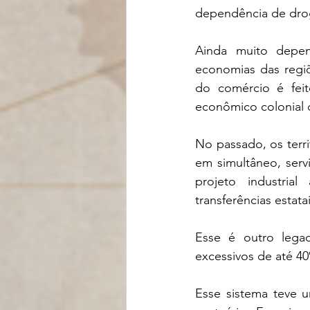
dependência de drog
Ainda muito depen
economias das regiõ
do comércio é fei
econômico colonial 
No passado, os terri
em simultâneo, ser
projeto industria
transferências estatai
Esse é outro legad
excessivos de até 40
Esse sistema teve u