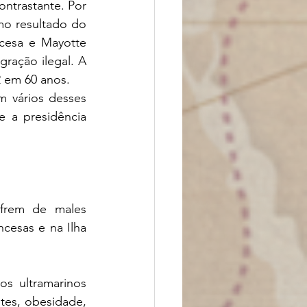
ntrastante. Por 
o resultado do 
cesa e Mayotte 
ração ilegal. A 
2 em 60 anos.
 vários desses 
 a presidência 
frem de males 
esas e na Ilha 
s ultramarinos 
es, obesidade, 