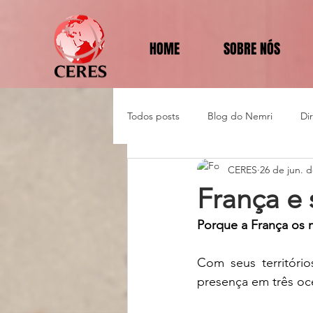
HOME
SOBRE NÓS
Todos posts
Blog do Nemri
Di
CERES
26 de jun. 
Política e Diplomacia
França e 
Porque a França os
Com seus territóri
presença em três oc