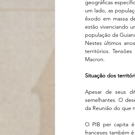
geográficas específi
um lado, as populaç
êxodo em massa de 
estão vivenciando um
população da Guiana
Nestes últimos anos
territórios. Tensõe
Macron.
Situação dos territór
Apesar de seus dif
semelhantes. O dese
da Reunião do que na
O PIB per capita é
franceses também é 