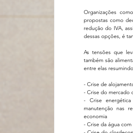
Organizações como
propostas como decr
redução do IVA, ass
dessas opções, é ta
As tensões que lev
também são alimenta
entre elas resumindo
- Crise de alojamen
- Crise do mercado 
- Crise energétic
manutenção nas red
economia
- Crise da água com 
- Crise do clordeco