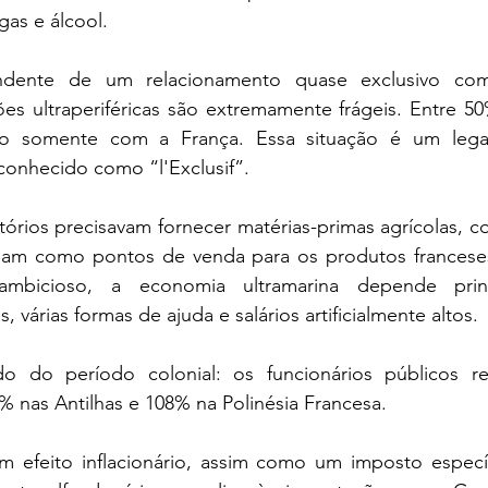
as e álcool. 
dente de um relacionamento quase exclusivo com
es ultraperiféricas são extremamente frágeis. Entre 50
to somente com a França. Essa situação é um lega
conhecido como “l'Exclusif”.
tórios precisavam fornecer matérias-primas agrícolas, c
viam como pontos de venda para os produtos frances
l ambicioso, a economia ultramarina depende prin
s, várias formas de ajuda e salários artificialmente altos. 
o do período colonial: os funcionários públicos re
% nas Antilhas e 108% na Polinésia Francesa. 
m efeito inflacionário, assim como um imposto específ