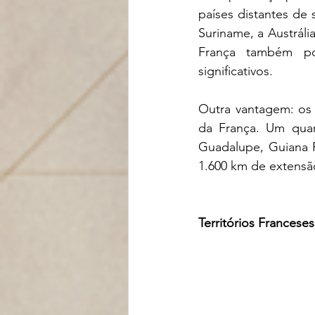
países distantes de 
Suriname, a Austráli
França também pos
significativos. 
Outra vantagem: os 
da França. Um quar
Guadalupe, Guiana F
1.600 km de extens
Territórios Frances