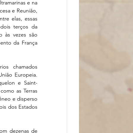
tramarinas e na 
esa e Reunião, 
re elas, essas 
ois terços da 
o às vezes são 
ento da França 
rios chamados 
nião Europeia. 
quelon e Saint-
como as Terras 
neo e disperso 
is dos Estados 
com dezenas de 