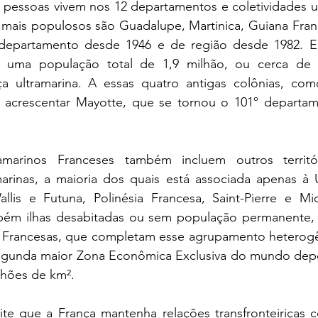
 pessoas vivem nos 12 departamentos e coletividades ul
mais populosos são Guadalupe, Martinica, Guiana Franc
departamento desde 1946 e de região desde 1982. Ent
 uma população total de 1,9 milhão, ou cerca de d
a ultramarina. A essas quatro antigas colônias, com
acrescentar Mayotte, que se tornou o 101º departam
ramarinos Franceses também incluem outros territó
marinas, a maioria dos quais está associada apenas à U
llis e Futuna, Polinésia Francesa, Saint-Pierre e Mi
bém ilhas desabitadas ou sem população permanente, 
as Francesas, que completam esse agrupamento heterogê
egunda maior Zona Econômica Exclusiva do mundo depo
lhões de km². 
te que a França mantenha relações transfronteiriças 