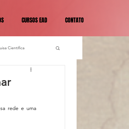
OS
CURSOS EAD
CONTATO
isa Científica
mar
nsa rede e uma 