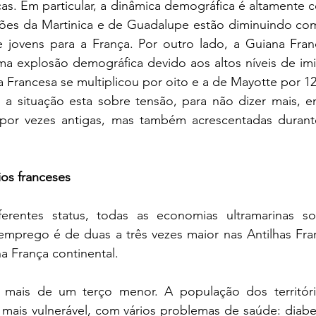
cas. Em particular, a dinâmica demográfica é altamente co
ões da Martinica e de Guadalupe estão diminuindo com
jovens para a França. Por outro lado, a Guiana Fran
a explosão demográfica devido aos altos níveis de imig
 Francesa se multiplicou por oito e a de Mayotte por 1
 a situação esta sobre tensão, para não dizer mais, em
s por vezes antigas, mas também acrescentadas durante
ios franceses
erentes status, todas as economias ultramarinas so
mprego é de duas a três vezes maior nas Antilhas Franc
 França continental. 
 mais de um terço menor. A população dos território
mais vulnerável, com vários problemas de saúde: diabet