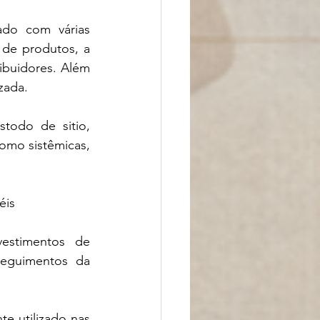
do com várias 
 de produtos, a 
buidores. Além 
zada.
todo de sitio, 
mo sistêmicas, 
éis
estimentos de 
eguimentos da 
 utilizado nas 