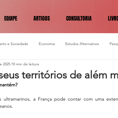
EQUIPE
ARTIGOS
CONSULTORIA
LIVR
reito e Sociedade
Economia
Estudos Alternativos
Pesqu
de 2025
10 min de leitura
seus territórios de além 
 mantém?
os ultramarinos, a França pode contar com uma exte
eanos. 