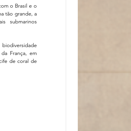
om o Brasil e o 
a tão grande, a 
s submarinos 
biodiversidade 
 da França, em 
fe de coral de 