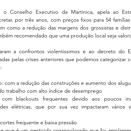
 o Conselho Executivo da Martinica, apela ao Esta
etar, por três anos, com preços fixos para 54 famílias
im como a redução das margens dos grossistas e distri
mbém recomendado que uma produção local seja valori
aram a confrontos violentissimos e ao decreto do Es
das pelas crises anteriores que podemos categorizar co
:
to: com a redução das construções e aumento dos alugu
do trabalho com alto índice de desemprego
a com blackouts frequentes devido aos poucos inv
es elétricas, que por sua vez impactaram vários s
cortes frequente e baixa pressão
ne que é um pesticida organoclorado que foi amplamente