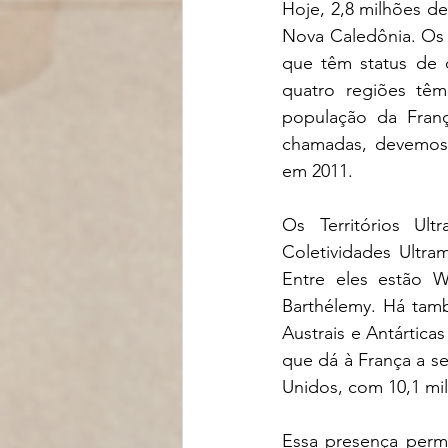
Hoje, 2,8 milhões de
Nova Caledônia. Os 
que têm status de 
quatro regiões têm
população da Franç
chamadas, devemos 
em 2011. 
Os Territórios Ult
Coletividades Ultra
Entre eles estão Wa
Barthélemy. Há tam
Austrais e Antártic
que dá à França a s
Unidos, com 10,1 mi
Essa presença permi