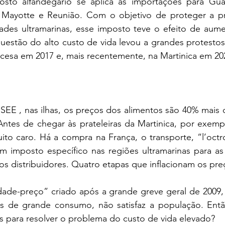
osto alfandegário se aplica às importações para Gua
, Mayotte e Reunião. Com o objetivo de proteger a pr
idades ultramarinas, esse imposto teve o efeito de aume
uestão do alto custo de vida levou a grandes protestos
cesa em 2017 e, mais recentemente, na Martinica em 20
EE , nas ilhas, os preços dos alimentos são 40% mais c
Antes de chegar às prateleiras da Martinica, por exemp
ito caro. Há a compra na França, o transporte, “l’octr
m imposto específico nas regiões ultramarinas para as 
os distribuidores. Quatro etapas que inflacionam os preç
ade-preço” criado após a grande greve geral de 2009,
 de grande consumo, não satisfaz a população. Então
s para resolver o problema do custo de vida elevado? 