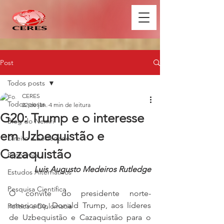
Post
Todos posts
CERES
Todos posts
22 de jan.
4 min de leitura
G20: Trump e o interesse
Blog do Nemri
em Uzbequistão e
Direito e Sociedade
Cazaquistão
Economia
Luis Augusto Medeiros Rutledge
Estudos Alternativos
Pesquisa Científica
O convite do presidente norte-
americano, Donald Trump, aos líderes 
Política e Diplomacia
de Uzbequistão e Cazaquistão para o 