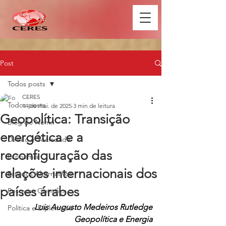
Post
Todos posts
CERES
Todos posts
14 de mai. de 2025
3 min de leitura
Geopolítica: Transição
Blog do Nemri
energética e a
Direito e Sociedade
reconfiguração das
Economia
relações internacionais dos
Estudos Alternativos
países árabes
Pesquisa Científica
Luis Augusto Medeiros Rutledge
Política e Diplomacia
Geopolítica e Energia