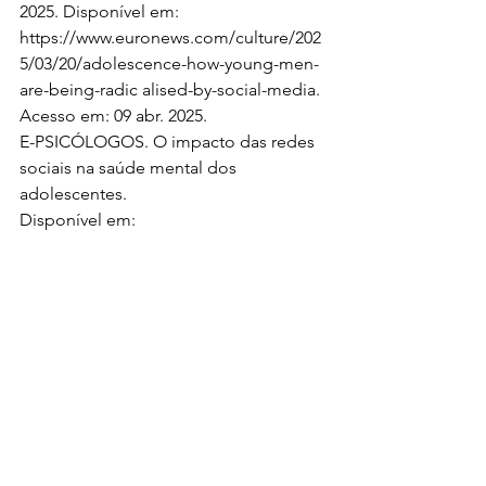
2025. Disponível em:
https://www.euronews.com/culture/202
5/03/20/adolescence-how-young-men-
are-being-radic
 alised-by-social-media. 
Acesso em: 09 abr. 2025.
E-PSICÓLOGOS. O impacto das redes 
sociais na saúde mental dos 
adolescentes.
Disponível em: 
https://epsicologos.com.br/o-impacto-
das-redes-sociais-na-saude-mental-dos-
adolescentes
. Acesso em: 09 abr. 2025.
GLAMOUR MAGAZINE UK. 
Adolescence review: Netflix drama 
tackles social media and toxic 
masculinity. Disponível em: 
https://www.glamourmagazine.co.uk/art
icle/adolescence-netflix-review
. Acesso 
em: 09 abr. 2025.