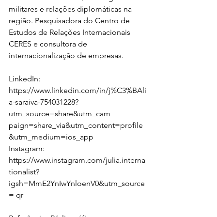
militares e relações diplomáticas na 
região. Pesquisadora do Centro de 
Estudos de Relações Internacionais 
CERES e consultora de 
internacionalização de empresas.
LinkedIn:
https://www.linkedin.com/in/j%C3%BAli
a-saraiva-754031228?
utm_source=share&utm_cam
paign=share_via&utm_content=profile
&utm_medium=ios_app
Instagram:
https://www.instagram.com/julia.interna
tionalist?
igsh=MmE2YnIwYnloenV0&utm_source
=
 qr