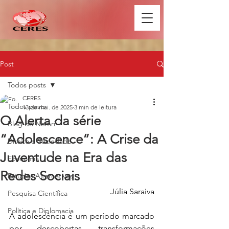
Post
Todos posts
CERES
Todos posts
13 de mai. de 2025
3 min de leitura
O Alerta da série
Blog do Nemri
“Adolescence”: A Crise da
Direito e Sociedade
Juventude na Era das
Economia
Redes Sociais
Estudos Alternativos
Júlia Saraiva
Pesquisa Científica
Política e Diplomacia
A adolescência é um período marcado 
por descobertas, transformações 