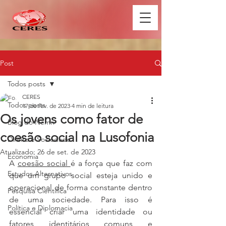
Post
Todos posts
CERES
Todos posts
17 de fev. de 2023
4 min de leitura
Os jovens como fator de
Blog do Nemri
coesão social na Lusofonia
Direito e Sociedade
Atualizado:
26 de set. de 2023
Economia
A 
coesão social 
é a força que faz com 
Estudos Alternativos
que um grupo social esteja unido e 
operacional de forma constante dentro 
Pesquisa Científica
de uma sociedade. Para isso é 
Política e Diplomacia
essencial criar uma identidade ou 
fatores identitários comuns e 