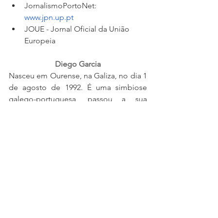
JornalismoPortoNet: 
www.jpn.up.pt
JOUE - Jornal Oficial da União      
Europeia
Diego Garcia
Nasceu em Ourense, na Galiza, no dia 1 
de agosto de 1992. É uma simbiose 
galego-portuguesa, passou a sua 
infância na Galiza, na Mezquita, até aos 
16 anos, mas reside em Portugal, no 
distrito de Viseu, desde 2009. É um dos 
coordenadores da Juventude Unida 
dos Países de Língua Portuguesa e 
responsável pelo departamento de 
comunicação da organização.
É finalista da Licenciatura em Estudos 
Europeus pela Universidade Aberta de 
Portugal, com especialização em 