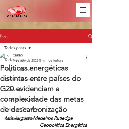
Post
Todos posts
CERES
Todos posts
7 de abr. de 2025
5 min de leitura
Políticas energéticas
Blog do Nemri
distintas entre países do
Direito e Sociedade
G20 evidenciam a
Economia
complexidade das metas
Estudos Alternativos
de descarbonização
Pesquisa Científica
Luis Augusto Medeiros Rutledge
Política e Diplomacia
Geopolítica Energética