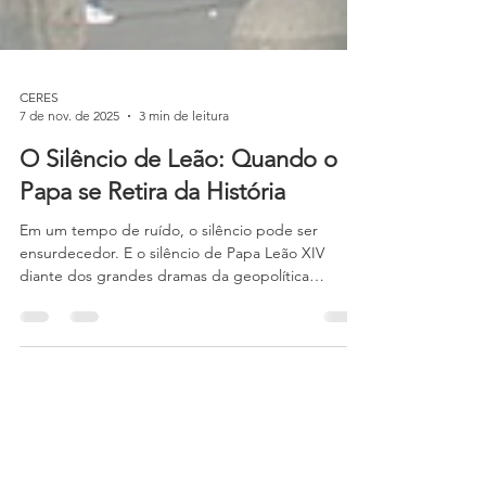
CERES
7 de nov. de 2025
3 min de leitura
O Silêncio de Leão: Quando o
Papa se Retira da História
Em um tempo de ruído, o silêncio pode ser
ensurdecedor. E o silêncio de Papa Leão XIV
diante dos grandes dramas da geopolítica
contemporânea tem soado como um eco vazio no
coração da cristandade. Guerras, genocídios e
perseguições se multiplicam — mas o
representante de Pedro parece preferir o
recolhimento ao verbo, a contemplação à ação, a
distância à presença