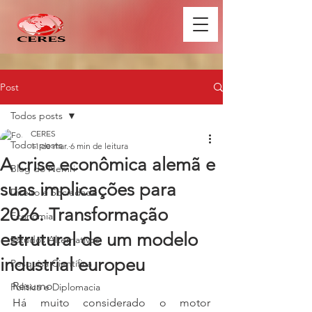
Post
Todos posts
CERES
Todos posts
11 de mar.
6 min de leitura
A crise econômica alemã e
Blog do Nemri
suas implicações para
Direito e Sociedade
2026. Transformação
Economia
estrutural de um modelo
Estudos Alternativos
industrial europeu
Pesquisa Científica
Resumo
Política e Diplomacia
Há muito considerado o motor 