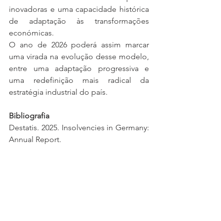
inovadoras e uma capacidade histórica 
de adaptação às transformações 
económicas.
O ano de 2026 poderá assim marcar 
uma virada na evolução desse modelo, 
entre uma adaptação progressiva e 
uma redefinição mais radical da 
estratégia industrial do país.
Bibliografia
Destatis. 2025. Insolvencies in Germany: 
Annual Report.
European Central Bank. 2024. Economic 
Bulletin.
International Monetary Fund. 2025. 
Germany: Article IV Consultation.
OECD. 2024. Economic Surveys: 
Germany.