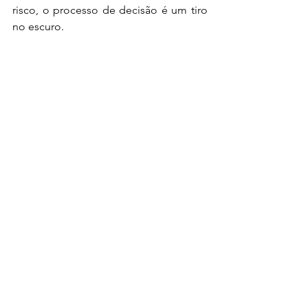
risco, o processo de decisão é um tiro 
no escuro.
Luis Augusto Medeiros Rutledge
Engenheiro de petróleo formado pela 