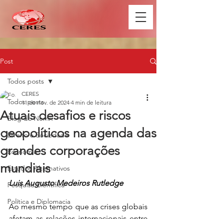
Post
Todos posts
CERES
Todos posts
11 de nov. de 2024
4 min de leitura
Atuais desafios e riscos
Blog do Nemri
geopolíticos na agenda das
Direito e Sociedade
grandes corporações
Economia
mundiais
Estudos Alternativos
Luis Augusto Medeiros Rutledge
Pesquisa Científica
Política e Diplomacia
Ao mesmo tempo que as crises globais 
afetam as relações internacionais entre 