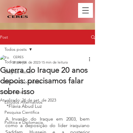
Post
Todos posts
CERES
Todos posts
21 de jul. de 2023
15 min de leitura
Guerra do Iraque 20 anos
Blog do Nemri
depois: precisamos falar
Direito e Sociedade
sobre isso
Economia
Atualizado:
26 de set. de 2023
Estudos Alternativos
 *Flávia Abud Luz 
Pesquisa Científica
A Invasão do Iraque em 2003, bem 
Política e Diplomacia
como a deposição do líder iraquiano 
Saddam Hussein e a posterior 