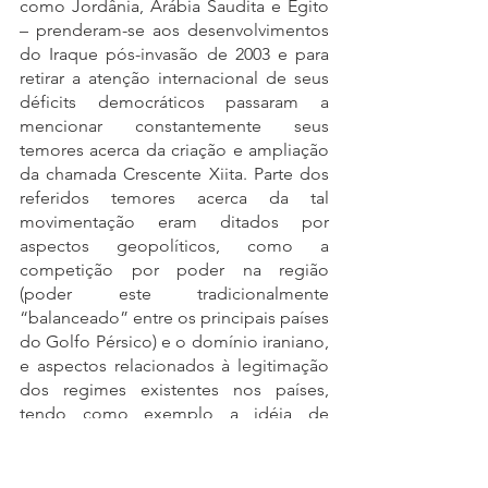
como Jordânia, Arábia Saudita e Egito 
– prenderam-se aos desenvolvimentos 
do Iraque pós-invasão de 2003 e para 
retirar a atenção internacional de seus 
déficits democráticos passaram a 
mencionar constantemente seus 
temores acerca da criação e ampliação 
da chamada Crescente Xiita. Parte dos 
referidos temores acerca da tal 
movimentação eram ditados por 
aspectos geopolíticos, como a 
competição por poder na região 
(poder este tradicionalmente 
“balanceado” entre os principais países 
do Golfo Pérsico) e o domínio iraniano, 
e aspectos relacionados à legitimação 
dos regimes existentes nos países, 
tendo como exemplo a idéia de 
segurança do regime que visava à 
manutenção do 
status quo
 da divisão 
de poder, evitando o acesso de certos 