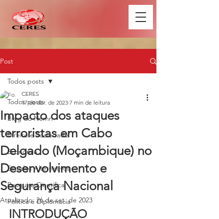
Post
Todos posts
CERES
Todos posts
17 de abr. de 2023
7 min de leitura
Impacto dos ataques
Blog do Nemri
terroristas em Cabo
Direito e Sociedade
Delgado (Moçambique) no
Economia
Desenvolvimento e
Estudos Alternativos
Segurança Nacional
Pesquisa Científica
Atualizado:
26 de set. de 2023
Política e Diplomacia
INTRODUÇÃO