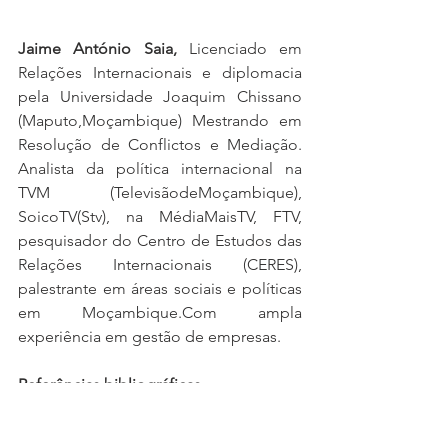
Jaime António Saia, 
Licenciado em 
Relações Internacionais e diplomacia 
pela Universidade Joaquim Chissano 
(Maputo,Moçambique) Mestrando em 
Resolução de Conflictos e Mediação. 
Analista da política internacional na 
TVM (TelevisãodeMoçambique), 
SoicoTV(Stv), na MédiaMaisTV, FTV, 
pesquisador do Centro de Estudos das 
Relações Internacionais (CERES),  
palestrante em áreas sociais e políticas 
em Moçambique.Com ampla 
experiência em gestão de empresas. 
Referências bibliográficas
Bandura, A.
 Selective Moral 