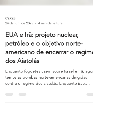
CERES
24 de jun. de 2025
4 min de leitura
EUA e Irã: projeto nuclear,
petróleo e o objetivo norte-
americano de encerrar o regime
dos Aiatolás
Enquanto foguetes caem sobre Israel e Irã, agora
temos as bombas norte-americanas dirigidas
contra o regime dos aiatolás. Enquanto isso,
Trump faz o discurso de falso conciliador para que
o regime iraniano se renda completamente. E isso
não vai acontecer. Para os líderes do Irã, Hamas,
Israel e da Casa Branca, a guerra é o início e o fim