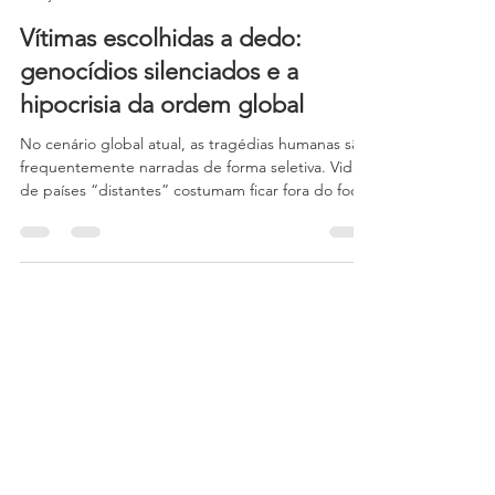
CERES
1 de jul. de 2025
6 min de leitura
Vítimas escolhidas a dedo:
genocídios silenciados e a
hipocrisia da ordem global
No cenário global atual, as tragédias humanas são
frequentemente narradas de forma seletiva. Vidas
de países “distantes” costumam ficar fora do foco
midiático e político, como advertiu a filósofa Judith
Butler ao refletir sobre a atribuição desigual da
"pranteabilidade" das vítimas. Apenas aqueles
que se encaixam no enquadramento dominante
(vidas “ocidentais”, cristãs ou estrategicamente
úteis) são apresentados como dignos de
compaixão, enquanto outras mortes permanecem
silen