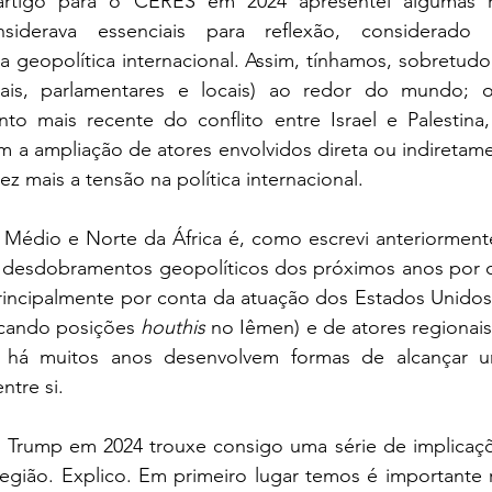
rtigo para o CERES em 2024 apresentei algumas re
iderava essenciais para reflexão, considerado s
 geopolítica internacional. Assim, tínhamos, sobretudo
ciais, parlamentares e locais) ao redor do mundo; 
o mais recente do conflito entre Israel e Palestin
a ampliação de atores envolvidos direta ou indiretamen
z mais a tensão na política internacional. 
 Médio e Norte da África é, como escrevi anteriormente
s desdobramentos geopolíticos dos próximos anos por co
rincipalmente por conta da atuação dos Estados Unidos 
acando posições 
houthis
 no Iêmen) e de atores regionais,
e há muitos anos desenvolvem formas de alcançar u
ntre si.  
 Trump em 2024 trouxe consigo uma série de implicaçõe
egião. Explico. Em primeiro lugar temos é importante re