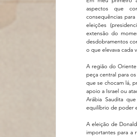
Em meu primeiro a
aspectos que cons
consequências para a
eleições (presiden
extensão do moment
desdobramentos com 
o que elevava cada ve
A região do Oriente
peça central para o
que se chocam lá, p
apoio a Israel ou at
Arábia Saudita qu
equilíbrio de poder e
A eleição de Donald
importantes para a r