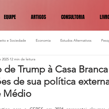
EQUIPE
ARTIGOS
CONSULTORIA
LIVR
reito e Sociedade
Economia
Estudos Alternativos
Pesqu
e 2025
12 min de leitura
o de Trump à Casa Branca
es de sua política extern
e Médio