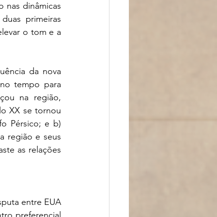
 nas dinâmicas 
uas primeiras 
evar o tom e a 
uência da nova 
 no tempo para 
ou na região, 
o XX se tornou 
 Pérsico; e b) 
a região e seus 
te as relações 
 
puta entre EUA 
ro preferencial 