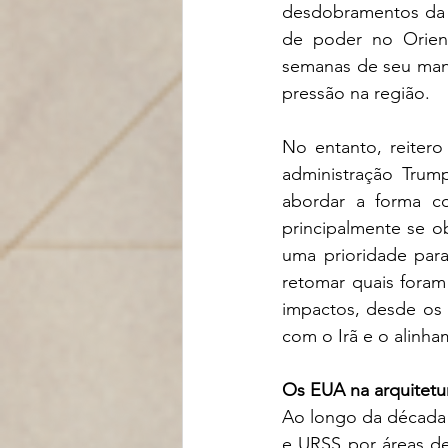
desdobramentos da p
de poder no Orient
semanas de seu mand
pressão na região. 
No entanto, reitero
administração Trum
abordar a forma co
principalmente se 
uma prioridade para
retomar quais foram 
impactos, desde os 
com o Irã e o alinham
Os EUA na arquitetu
Ao longo da década 
e URSS por áreas de 