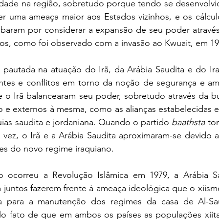
idade na região, sobretudo porque tendo se desenvolvid
er uma ameaça maior aos Estados vizinhos, e os cálcul
aram por considerar a expansão de seu poder através
os, como foi observado com a invasão ao Kwuait, em 199
 pautada na atuação do Irã, da Arábia Saudita e do Iraq
antes e conflitos em torno da noção de segurança e am
 o Irã balancearam seu poder, sobretudo através da bus
o e externos à mesma, como as alianças estabelecidas e
ias saudita e jordaniana. Quando o partido 
baathsta
 to
 vez, o Irã e a Arábia Saudita aproximaram-se devido a
res do novo regime iraquiano. 
 ocorreu a Revolução Islâmica em 1979, a Arábia Sa
juntos fazerem frente à ameaça ideológica que o xiismo
va para a manutenção dos regimes da casa de Al-S
lo fato de que em ambos os países as populações xiit