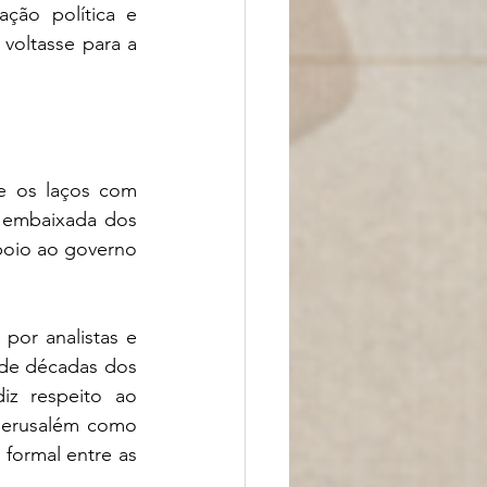
ção política e 
voltasse para a 
e os laços com 
 embaixada dos 
poio ao governo 
or analistas e 
de décadas dos 
iz respeito ao 
Jerusalém como 
formal entre as 