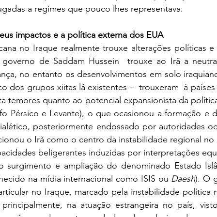
jugadas a regimes que pouco lhes representava. 
seus impactos e a política externa dos EUA
cana no Iraque realmente trouxe alterações políticas e
 governo de Saddam Hussein  trouxe ao Irã a neutra
nça, no entanto os desenvolvimentos em solo iraquiano
co dos grupos xiitas lá existentes –  trouxeram  à paíse
ta temores quanto ao potencial expansionista da política 
lfo Pérsico e Levante), o que ocasionou a formação e d
lético, posteriormente endossado por autoridades oci
icionou o Irã como o centro da instabilidade regional n
cidades beligerantes induzidas por interpretações equi
o surgimento e ampliação do denominado Estado Islâm
ecido na mídia internacional como ISIS ou 
Daesh
). O 
ticular no Iraque, marcado pela instabilidade política
principalmente, na atuação estrangeira no país, vis