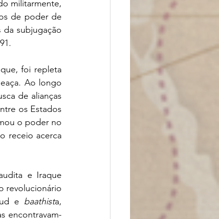
o militarmente, 
os de poder de 
 da subjugação 
1.  
ue, foi repleta 
eaça. Ao longo 
ca de alianças 
ntre os Estados 
mou o poder no 
o receio acerca 
udita e Iraque 
 revolucionário 
aud e 
baathist
a, 
as encontravam-