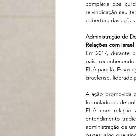
complexa dos curdo
reivindicação seu te
cobertura das ações
Administração de Do
Relações com Israel 
Em 2017, durante o 
país, reconhecendo 
EUA para lá. Essas a
israelense, liderado
A ação promovida pe
formuladores de pol
EUA com relação ao
entendimento tradi
administração de um 
partes, algo que ain