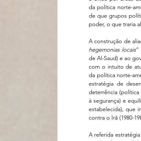
da política norte-am
de que grupos polít
poder, o que traria 
A construção de alia
hegemonias locais
”
de Al-Saud) e ao gov
com o intuito de at
da política norte-am
estratégia de des
deterrência (polític
à segurança) e equi
estabelecida), que i
contra o Irã (1980-198
A referida estratégi