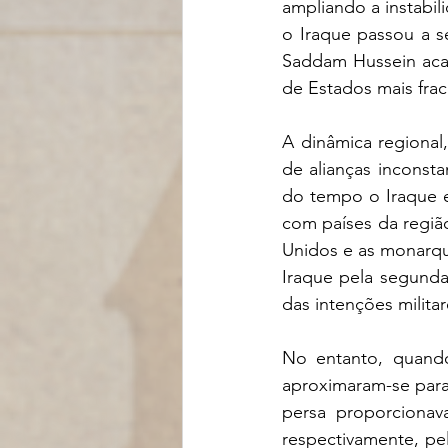
ampliando a instabil
o Iraque passou a s
Saddam Hussein acab
de Estados mais frac
A dinâmica regional,
de alianças inconst
do tempo o Iraque e
com países da regiã
Unidos e as monarqu
Iraque pela segunda
das intenções milita
No entanto, quando
aproximaram-se para 
persa proporciona
respectivamente, pe