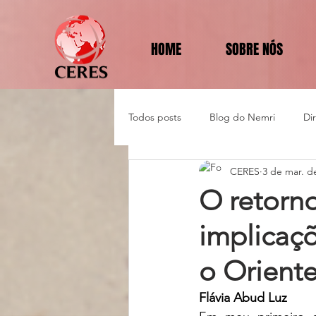
HOME
SOBRE NÓS
Todos posts
Blog do Nemri
Di
CERES
3 de mar. d
Política e Diplomacia
O retorn
implicaçõ
o Orient
Flávia Abud Luz