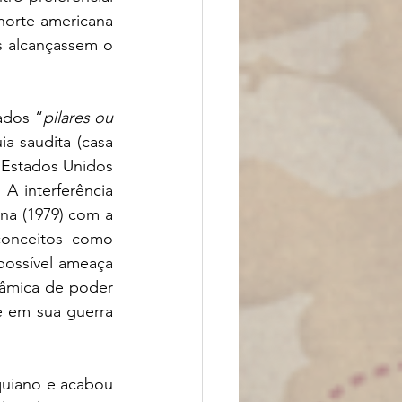
norte-americana 
s alcançassem o 
ados “
pilares ou 
a saudita (casa 
 Estados Unidos 
. A interferência 
na (1979) com a 
onceitos como 
possível ameaça 
nâmica de poder 
e em sua guerra 
quiano e acabou 