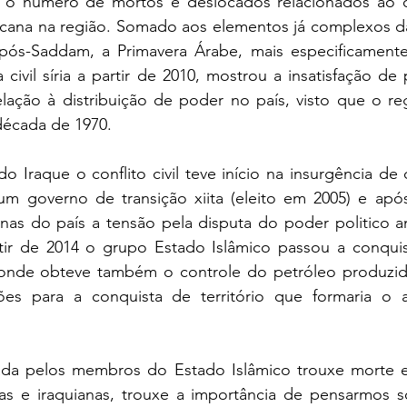
e o número de mortos e deslocados relacionados ao conf
ricana na região. Somado aos elementos já complexos da
pós-Saddam, a Primavera Árabe, mais especificamente
civil síria a partir de 2010, mostrou a insatisfação de 
relação à distribuição de poder no país, visto que o r
década de 1970.  
o Iraque o conflito civil teve início na insurgência de 
m governo de transição xiita (eleito em 2005) e após 
nas do país a tensão pela disputa do poder politico am
tir de 2014 o grupo Estado Islâmico passou a conquista
 onde obteve também o controle do petróleo produzido
ões para a conquista de território que formaria o 
ada pelos membros do Estado Islâmico trouxe morte e
rias e iraquianas, trouxe a importância de pensarmos s