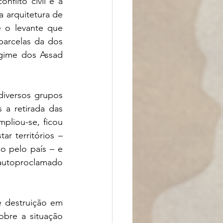
lito civil e à 
 arquitetura de 
 o levante que 
parcelas da dos 
egime dos Assad 
diversos grupos 
a retirada das 
pliou-se, ficou 
r territórios – 
 pelo país – e 
autoproclamado 
 destruição em 
obre a situação 