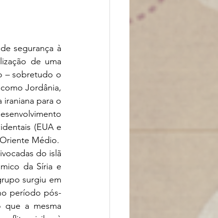
 de segurança à 
lização de uma 
 – sobretudo o 
s como Jordânia, 
iraniana para o 
esenvolvimento 
dentais (EUA e 
o Oriente Médio.
vocadas do islã 
ico da Síria e 
grupo surgiu em 
 no período pós-
to que a mesma 