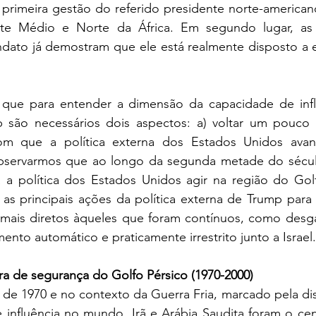
rimeira gestão do referido presidente norte-americano
e Médio e Norte da África. Em segundo lugar, as d
ato já demostram que ele está realmente disposto a el
 que para entender a dimensão da capacidade de infl
p são necessários dois aspectos: a) voltar um pouco
m que a política externa dos Estados Unidos avanç
observarmos que ao longo da segunda metade do sécul
 a política dos Estados Unidos agir na região do Golfo
as principais ações da política externa de Trump para 
mais diretos àqueles que foram contínuos, como desgas
ento automático e praticamente irrestrito junto a Israel.
ra de segurança do Golfo Pérsico (1970-2000)
de 1970 e no contexto da Guerra Fria, marcado pela dis
influência no mundo, Irã e Arábia Saudita foram o cent