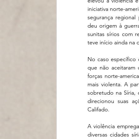
elevou a violência 
iniciativa norte-ame
segurança regional 
deu origem à guerra 
sunitas sírios com 
teve início ainda na 
No caso específico d
que não aceitaram u
forças norte-america
mais violenta. A par
sobretudo na Síria,
direcionou suas aç
Califado. 
A violência empreg
diversas cidades sí