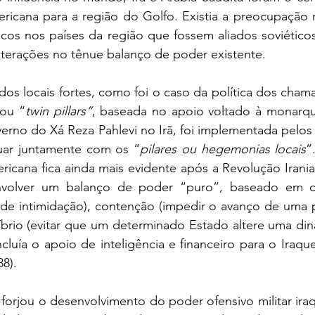
ericana para a região do Golfo. Existia a preocupação 
icos nos países da região que fossem aliados soviético
alterações no tênue balanço de poder existente. 
dos locais fortes, como foi o caso da política dos cham
 ou “
twin pillars”
, baseada no apoio voltado à monarqui
erno do Xá Reza Pahlevi no Irã, foi implementada pelos
uar juntamente com os “
pilares ou hegemonias locais
”
ericana fica ainda mais evidente após a Revolução Irania
envolver um balanço de poder “puro”, baseado em c
a de intimidação), contenção (impedir o avanço de uma 
líbrio (evitar que um determinado Estado altere uma di
ncluía o apoio de inteligência e financeiro para o Iraqu
8). 
a forjou o desenvolvimento do poder ofensivo militar ira