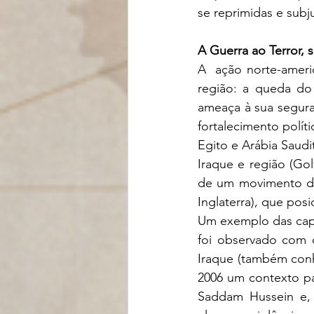
se reprimidas e sub
A Guerra ao Terror, 
A  ação norte-ameri
região: a queda do
ameaça à sua segura
fortalecimento políti
Egito e Arábia Saudi
Iraque e região (Go
de um movimento dia
Inglaterra), que pos
Um exemplo das capa
foi observado com 
Iraque (também conh
2006 um contexto par
Saddam Hussein e, 