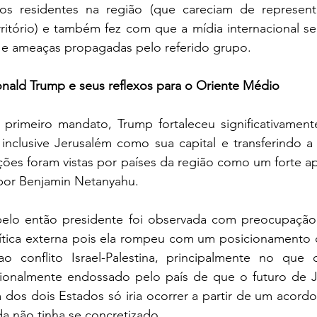
s residentes na região (que careciam de representa
rritório) e também fez com que a mídia internacional se 
 e ameaças propagadas pelo referido grupo.  
nald Trump e seus reflexos para o Oriente Médio
primeiro mandato, Trump fortaleceu significativament
inclusive Jerusalém como sua capital e transferindo a
ções foram vistas por países da região como um forte a
 por Benjamin Netanyahu. 
lo então presidente foi observada com preocupação p
ítica externa pois ela rompeu com um posicionamento 
 conflito Israel-Palestina, principalmente no que d
cionalmente endossado pelo país de que o futuro de 
dos dois Estados só iria ocorrer a partir de um acordo 
da não tinha se concretizado.  