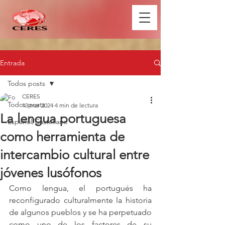
Entrada
Todos posts
CERES
Todos posts
13 mar 2024
4 min de lectura
La lengua portuguesa
Español/Castellano
como herramienta de
intercambio cultural entre
jóvenes lusófonos
Como lengua, el portugués ha 
reconfigurado culturalmente la historia 
de algunos pueblos y se ha perpetuado 
como uno de los factores de su 