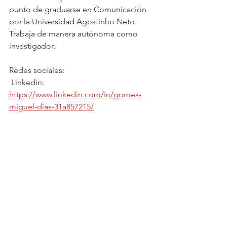
punto de graduarse en Comunicación 
por la Universidad Agostinho Neto. 
Trabaja de manera autónoma como 
investigador.
Redes sociales:
 Linkedin: 
https://www.linkedin.com/in/gomes-
miguel-dias-31a857215/
Instagram: 
https://www.instagram.com/gomes_dia
s9/
BIBLIOGRAFIA:
LUSA (Agência de Notícias de 
Portugal): 
https://www.lusa.pt/lusofonia/maca
u/article/2023-02-