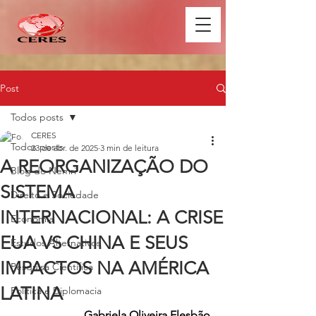
Post
Todos posts
CERES
Todos posts
23 de abr. de 2025
3 min de leitura
A REORGANIZAÇÃO DO
Blog do Nemri
SISTEMA
Direito e Sociedade
INTERNACIONAL: A CRISE
Economia
EUA VS CHINA E SEUS
Estudos Alternativos
IMPACTOS NA AMÉRICA
Pesquisa Científica
LATINA
Política e Diplomacia
Gabriela Oliveira Elesbão 