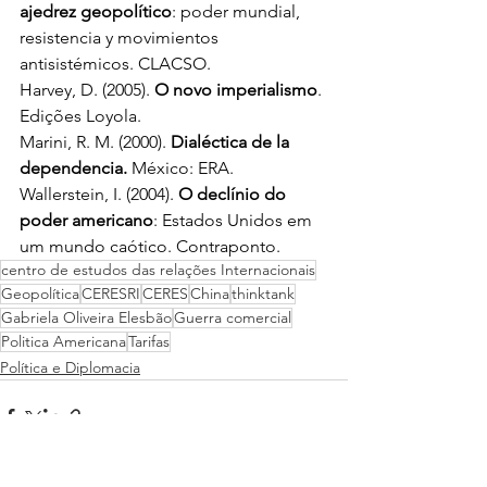
ajedrez geopolítico
: poder mundial, 
resistencia y movimientos 
antisistémicos. CLACSO. 
Harvey, D. (2005). 
O novo imperialismo
. 
Edições Loyola. 
Marini, R. M. (2000). 
Dialéctica de la 
dependencia. 
México: ERA. 
Wallerstein, I. (2004). 
O declínio do 
poder americano
: Estados Unidos em 
um mundo caótico. Contraponto.
centro de estudos das relações Internacionais
Geopolítica
CERESRI
CERES
China
thinktank
Gabriela Oliveira Elesbão
Guerra comercial
Politica Americana
Tarifas
Política e Diplomacia