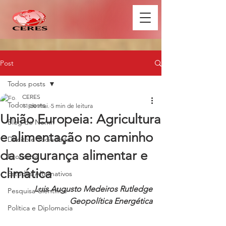
Post
Todos posts
CERES
Todos posts
11 de mai.
5 min de leitura
União Europeia: Agricultura
Blog do Nemri
e alimentação no caminho
Direito e Sociedade
da segurança alimentar e
Economia
climática
Estudos Alternativos
Luis Augusto Medeiros Rutledge
Pesquisa Científica
Geopolítica Energética
Política e Diplomacia