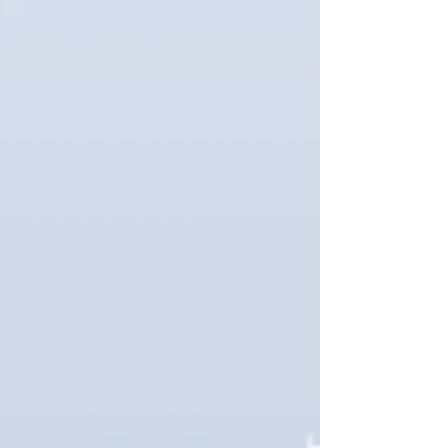
geopolítica. A corrida pelo domínio dos algoritmos
se parece cada vez mais com as grandes
competições tecnológicas do século XX