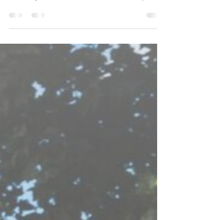
nova Ordem Mundial
Neste mês de julho, nas Filipinas, ocorreu a
reunião de Ministros das Relações Exteriores da
ASEAN, justamente em um momento em que o
bloco está sendo pressionado simultaneamente
pela rivalidade entre Estados Unidos e China, pela
aproximação da Rússia com a região, pelos
impactos econômicos da guerra envolvendo o Irã
e pelas tensões no Mar do Sul da China.