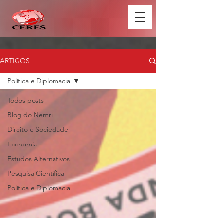
ARTIGOS
Política e Diplomacia
Todos posts
Blog do Nemri
Direito e Sociedade
Economia
Estudos Alternativos
Pesquisa Científica
Política e Diplomacia