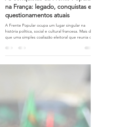
CERES
20 de jul.
13 min de leitura
As conquistas da Frente Popular
na França: legado, conquistas e
questionamentos atuais
A Frente Popular ocupa um lugar singular na
história política, social e cultural francesa. Mais do
que uma simples coaliazão eleitoral que reunia os
socialistas da SFIO, os comunistas e os radicais em
torno de Léon Blum, ela representa um momento
de ruptura histórica em que as classes populares
alcançaram pleno reconhecimento político e
social. Em apenas alguns meses, entre 1936 e
1938, a Frente Popular transformou de forma
duradoura as relações entre trabalho, capital e
Esta