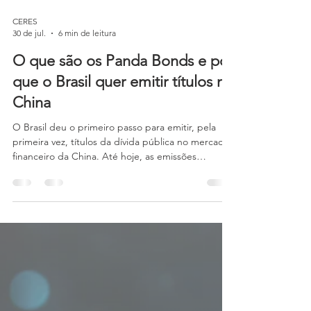
CERES
30 de jul.
6 min de leitura
O que são os Panda Bonds e por
que o Brasil quer emitir títulos na
China
O Brasil deu o primeiro passo para emitir, pela
primeira vez, títulos da dívida pública no mercado
financeiro da China. Até hoje, as emissões
brasileiras no exterior são concentradas
principalmente em dólares e, mais recentemente,
em euros. Agora, o governo pretende acessar
diretamente o mercado de capitais chinês e
captar recursos em yuan, a moeda da China.